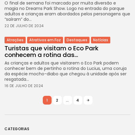
O final de semana foi marcado por muita diversão e
magia no Dreams Park Show. Logo na entrada do parque
adultos e crianças eram abordados pelos personagens que
“saíram” do...
22 DE JULHO DE 2024
Atrações
Atrativos em Foz
Destaques
Notícias
Turistas que visitam o Eco Park
conhecem a rotina das...
As crianças e adultos que visitarem o Eco Park podem
conhecer bem de pertinho a rotina do Lucius, uma coruja
da espécie mocho-diabo que chegou à unidade após ser
resgatada...
16 DE JULHO DE 2024
1
2
…
4
CATEGORIAS