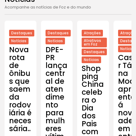
Acompanhe as notícias de Foz e do mundo
Destaques
Destaques
Atrações
Atraçõe
Atrativos
Notícias
Notícias
Destaq
em Foz
Nova
DPE-
Notícias
Destaques
rota
PR
Cas
Notícias
de
lança
r Tá
Shop
ônibu
centr
na
ping
s que
al de
Mod
China
saem
aten
apre
celeb
da
dime
enta
ra o
rodov
nto
á
Dia
iária é
para
novi
dos
neces
mulh
ade
Pais
sária..
eres
em
com