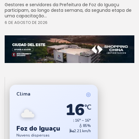
Gestores e servidores da Prefeitura de Foz do Iguaçu
participam, ao longo desta semana, da segunda etapa de
uma capacitação...
6 DE AGOSTO DE 2026
◎
Clima
16
°C
↕
16° – 16°
💧
85%
Foz do Iguaçu
🌬
2.21 km/h
Nuvens dispersas