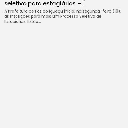
seletivo para estagiários –...
A Prefeitura de Foz do Iguaçu inicia, na segunda-feira (10),
as inscrições para mais um Processo Seletivo de
Estagiários. Estão...
7 DE AGOSTO DE 2026
Prefeitura Foz
Foztrans apresenta novo modelo do
transporte coletivo em audiência
pública...
Audiência pública foi um momento para ouvir a população
e responder dúvidas. O Instituto de Transportes e Trânsito
de...
6 DE AGOSTO DE 2026
Prefeitura Foz
Prefeitura divulga resultado preliminar
da prova objetiva do Concurso Público...
Candidatos devem ficar atentos às próximas etapas. A