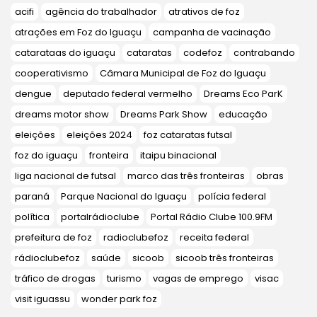
acifi
agência do trabalhador
atrativos de foz
atrações em Foz do Iguaçu
campanha de vacinação
catarataas do iguaçu
cataratas
codefoz
contrabando
cooperativismo
Câmara Municipal de Foz do Iguaçu
dengue
deputado federal vermelho
Dreams Eco ParK
dreams motor show
Dreams Park Show
educação
eleições
eleições 2024
foz cataratas futsal
foz do iguaçu
fronteira
itaipu binacional
liga nacional de futsal
marco das três fronteiras
obras
paraná
Parque Nacional do Iguaçu
polícia federal
política
portalrádioclube
Portal Rádio Clube 100.9FM
prefeitura de foz
radioclubefoz
receita federal
rádioclubefoz
saúde
sicoob
sicoob três fronteiras
tráfico de drogas
turismo
vagas de emprego
visac
visit iguassu
wonder park foz