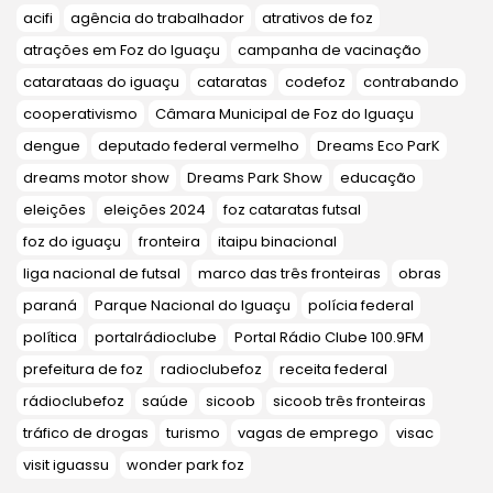
acifi
agência do trabalhador
atrativos de foz
atrações em Foz do Iguaçu
campanha de vacinação
catarataas do iguaçu
cataratas
codefoz
contrabando
cooperativismo
Câmara Municipal de Foz do Iguaçu
dengue
deputado federal vermelho
Dreams Eco ParK
dreams motor show
Dreams Park Show
educação
eleições
eleições 2024
foz cataratas futsal
foz do iguaçu
fronteira
itaipu binacional
liga nacional de futsal
marco das três fronteiras
obras
paraná
Parque Nacional do Iguaçu
polícia federal
política
portalrádioclube
Portal Rádio Clube 100.9FM
prefeitura de foz
radioclubefoz
receita federal
rádioclubefoz
saúde
sicoob
sicoob três fronteiras
tráfico de drogas
turismo
vagas de emprego
visac
visit iguassu
wonder park foz