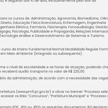
a) e seguirão até 10 de abril, exclusivamente pelo site da
 para os cursos de: Administração, Agronomia, Biomedicina, Ciên
Direito, Educação Física licenciatura, Enfermagem, Engenharia
genharia Elétrica, Farmácia, Fisioterapia, Fonoaudiologia, Gestão
dagogia, Psicologia, Publicidade e Propaganda, Relações Internaci
, Tecnologia Análise e Desenvolvimento de Sistemas e Turismo.
a o curso de Ensino Fundamental Normal Modalidade Regular For
o em Meio Ambiente (integrado ou subsequente).
forme o nível de escolaridade e as horas de atuação, podendo ch
eceberá auxílio transporte no valor de R$ 220,00.
critério da administração, de acordo com a necessidade das vagas
efeitura (www.pmfi.pr.gov.br) e clicar no banner “Processo sele
acessar os links “Concursos”, “Prefeitura Municipal” e “Processo 
formato PDF, JPG ou JPEG os seguintes documentos: RG,declara