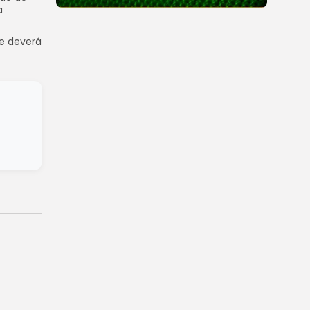
a
ue deverá