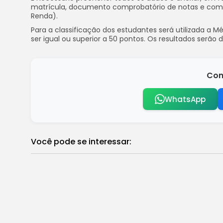
matrícula, documento comprobatório de notas e comp
Renda).
Para a classificação dos estudantes será utilizada a 
ser igual ou superior a 50 pontos. Os resultados serão d
Com
WhatsApp
Você pode se interessar:
STF derruba regra militar que veta ca
Brasil
Em tour pelos EUA, seleção brasileira cai
Brasil
Vaticano confirma morte do papa por A
Brasil