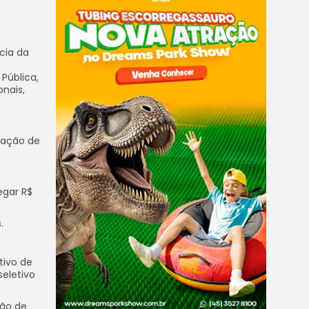
cia da
 Pública,
onais,
mação de
egar R$
.
tivo de
seletivo
ção de