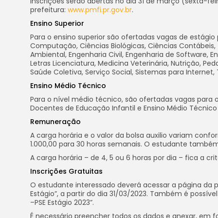
inscrições serão abertas no dia 31 de março (sexta-feir
prefeitura:
www.pmfi.pr.gov.br
.
Ensino Superior
Para o ensino superior são ofertadas vagas de estágio
Computação, Ciências Biológicas, Ciências Contábeis, 
Ambiental, Engenharia Civil, Engenharia de Software, En
Letras Licenciatura, Medicina Veterinária, Nutrição, Pe
Saúde Coletiva, Serviço Social, Sistemas para Internet
Ensino Médio Técnico
Para o nível médio técnico, são ofertadas vagas par
Docentes de Educação Infantil e Ensino Médio Técnic
Remuneração
A carga horária e o valor da bolsa auxilio variam con
1.000,00 para 30 horas semanais. O estudante também r
A carga horária – de 4, 5 ou 6 horas por dia – fica a 
Inscrições Gratuitas
O estudante interessado deverá acessar a página da pr
Estágio”, a partir do dia 31/03/2023. Também é possível 
–PSE Estágio 2023”.
É necessário preencher todos os dados e anexar, em 