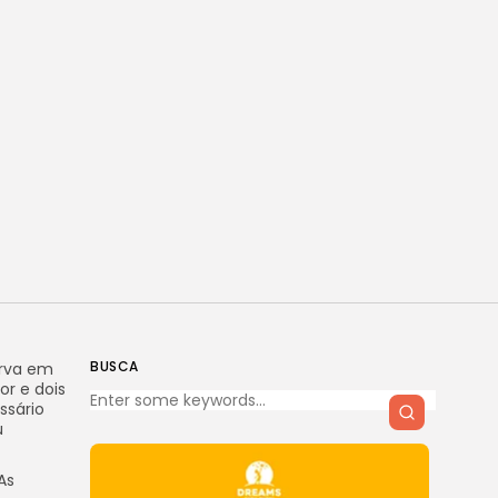
BUSCA
erva em
or e dois
ssário
u
As