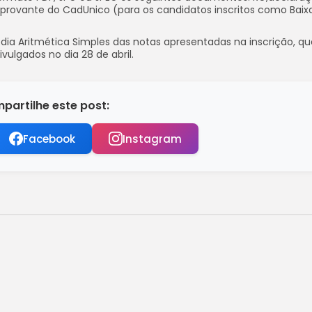
rovante do CadUnico (para os candidatos inscritos como Baix
Média Aritmética Simples das notas apresentadas na inscrição, q
ivulgados no dia 28 de abril.
partilhe este post:
Facebook
Instagram
sados em cursos de formação
 para o Chicago Sky, da...
VC e colapso cardiovascular