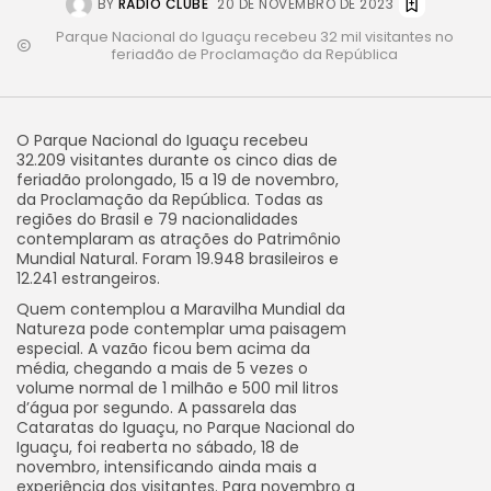
BY
RÁDIO CLUBE
20 DE NOVEMBRO DE 2023
Parque Nacional do Iguaçu recebeu 32 mil visitantes no
feriadão de Proclamação da República
O Parque Nacional do Iguaçu recebeu
32.209 visitantes durante os cinco dias de
feriadão prolongado, 15 a 19 de novembro,
da Proclamação da República. Todas as
regiões do Brasil e 79 nacionalidades
contemplaram as atrações do Patrimônio
Mundial Natural. Foram 19.948 brasileiros e
12.241 estrangeiros.
Quem contemplou a Maravilha Mundial da
Natureza pode contemplar uma paisagem
especial. A vazão ficou bem acima da
média, chegando a mais de 5 vezes o
volume normal de 1 milhão e 500 mil litros
d’água por segundo. A passarela das
Cataratas do Iguaçu, no Parque Nacional do
Iguaçu, foi reaberta no sábado, 18 de
novembro, intensificando ainda mais a
experiência dos visitantes. Para novembro a