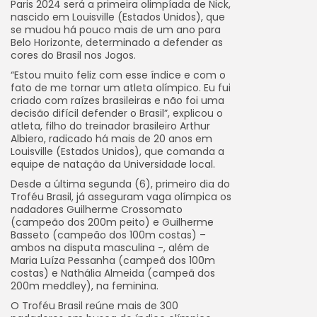
Paris 2024 será a primeira olimpíada de Nick,
nascido em Louisville (Estados Unidos), que
se mudou há pouco mais de um ano para
Belo Horizonte, determinado a defender as
cores do Brasil nos Jogos.
“Estou muito feliz com esse índice e com o
fato de me tornar um atleta olímpico. Eu fui
criado com raízes brasileiras e não foi uma
decisão difícil defender o Brasil”, explicou o
atleta, filho do treinador brasileiro Arthur
Albiero, radicado há mais de 20 anos em
Louisville (Estados Unidos), que comanda a
equipe de natação da Universidade local.
Desde a última segunda (6), primeiro dia do
Troféu Brasil, já asseguram vaga olímpica os
nadadores Guilherme Crossomato
(campeão dos 200m peito) e Guilherme
Basseto (campeão dos 100m costas) –
ambos na disputa masculina -, além de
Maria Luíza Pessanha (campeâ dos 100m
costas) e Nathália Almeida (campeã dos
200m meddley), na feminina.
O Troféu Brasil reúne mais de 300