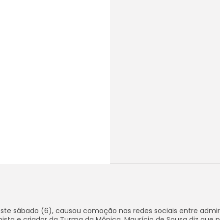
o neste sábado (6), causou comoção nas redes sociais entre admi
nhista e criador da Turma da Mônica, Maurício de Sousa diz que 