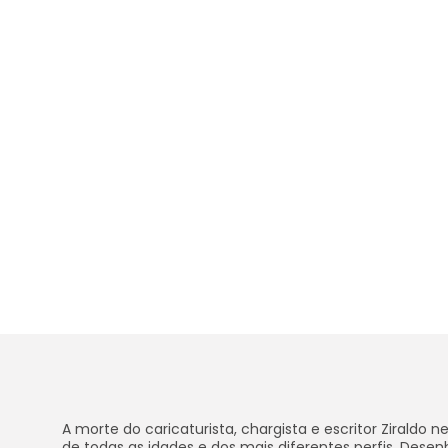
A morte do caricaturista, chargista e escritor Zirald
de todas as idades e dos mais diferentes perfis. Dese