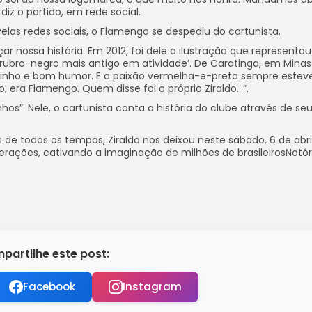
iz o partido, em rede social.
as redes sociais, o Flamengo se despediu do cartunista.
çar nossa história. Em 2012, foi dele a ilustração que representou
o rubro-negro mais antigo em atividade’. De Caratinga, em Minas
rinho e bom humor. E a paixão vermelha-e-preta sempre esteve
era Flamengo. Quem disse foi o próprio Ziraldo…”.
nhos”. Nele, o cartunista conta a história do clube através de se
os de todos os tempos, Ziraldo nos deixou neste sábado, 6 de abri
rações, cativando a imaginação de milhões de brasileirosNotór
partilhe este post:
Facebook
Instagram