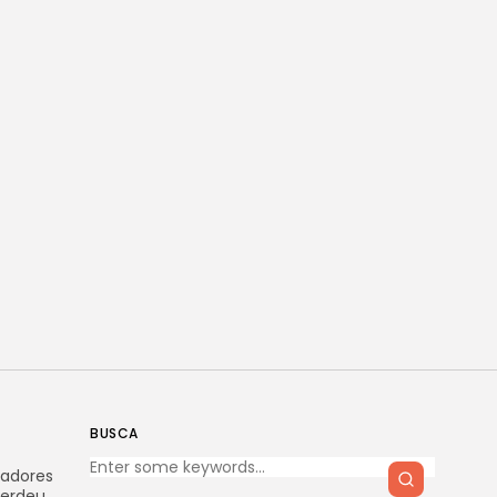
BUSCA
radores
perdeu