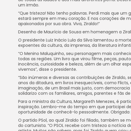
um irmão.
“Que tristeza! Não tenho palavras. Perdi mais que um g
estará sempre em meu coração. E nos corações de milh
apaixonados por sua obra. Viva, Ziraldo!”
Desenho de Maurício de Sousa em homenagem a Zira
O presidente Luiz Inácio Lula da Silva lamentou a mor
expoentes da cultura, da imprensa, da literatura infanti
“O Menino Maluquinho, seu personagem mais conhecid
todas as regiões. Um livro que virou filme, peças, pa
inocência, curiosidade e beleza, além de um olhar e
vivemos”, disse o presidente.
“São inúmeras e diversas as contribuições de Ziraldo,
anos da ditadura, em livros inesquecíveis, como Flicts,
imaginação, de um Brasil mais justo, com democracia
solidarizo com os familiares, amigos, parentes e fãs de
Para a ministra da Cultura, Margareth Menezes, é partid
inspiração. Lembro-me do tempo em que participei d
oportunidade de conhecê-lo pessoalmente. Obrigada po
O partido PSol, ao qual Ziraldo foi filiado, também se
do cartunista. “O PSOL recebe com tristeza a notícia d
artista. Muitos não sabem, mas foi Ziraldo quem crio