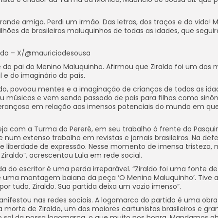
rande amigo. Perdi um irmão. Das letras, dos traços e da vida! M
ões de brasileiros maluquinhos de todas as idades, que segui
ldo – X/@mauriciodesousa
te do pai do Menino Maluquinho. Afirmou que Ziraldo foi um dos 
l e do imaginário do país.
o, povoou mentes e a imaginação de crianças de todas as id
utou músicas e vem sendo passado de pais para filhos como sinô
sperançoso em relação aos imensos potenciais do mundo em qu
 seja com a Turma do Pererê, em seu trabalho à frente do Pasqui
 e num extenso trabalho em revistas e jornais brasileiros. Na def
 e liberdade de expressão. Nesse momento de imensa tristeza,
 Ziraldo”, acrescentou Lula em rede social.
a do escritor é uma perda irreparável. “Ziraldo foi uma fonte de
e uma montagem baiana da peça ‘O Menino Maluquinho’. Tive 
r tudo, Ziraldo. Sua partida deixa um vazio imenso”.
 manifestou nas redes sociais. A logomarca do partido é uma obra
a morte de Ziraldo, um dos maiores cartunistas brasileiros e gra
u o sol da nossa logomarca, o que muito nos honra. Mandamos a