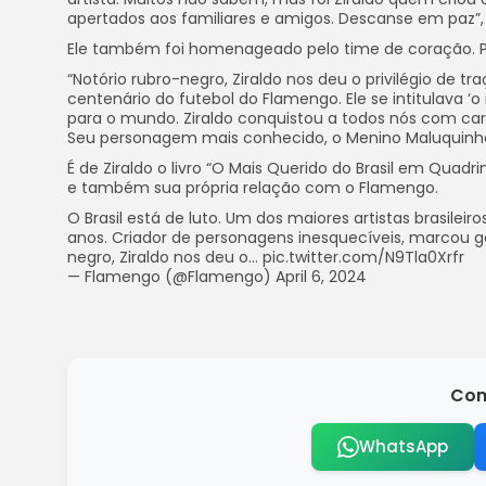
apertados aos familiares e amigos. Descanse em paz”, d
Ele também foi homenageado pelo time de coração. Pel
“Notório rubro-negro, Ziraldo nos deu o privilégio de tra
centenário do futebol do Flamengo. Ele se intitulava ‘
para o mundo. Ziraldo conquistou a todos nós com ca
Seu personagem mais conhecido, o Menino Maluquinho, 
É de Ziraldo o livro “O Mais Querido do Brasil em Quadri
e também sua própria relação com o Flamengo.
O Brasil está de luto. Um dos maiores artistas brasileir
anos. Criador de personagens inesquecíveis, marcou ge
negro, Ziraldo nos deu o… pic.twitter.com/N9Tla0Xrfr
— Flamengo (@Flamengo) April 6, 2024
Com
WhatsApp