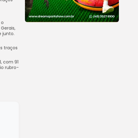
 o
 Gerais,
 junto.
us traços
l, com 91
io rubro-