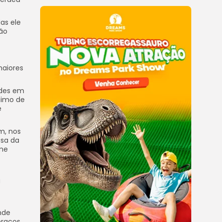
as ele
rão
maiores
ades em
nimo de
e
m, nos
esa da
 me
a
nde
braços