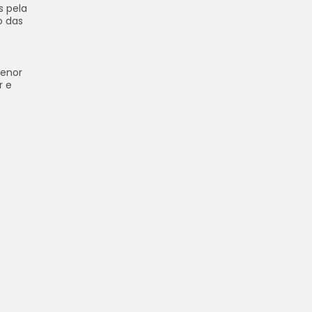
s pela
o das
menor
r e
s 28