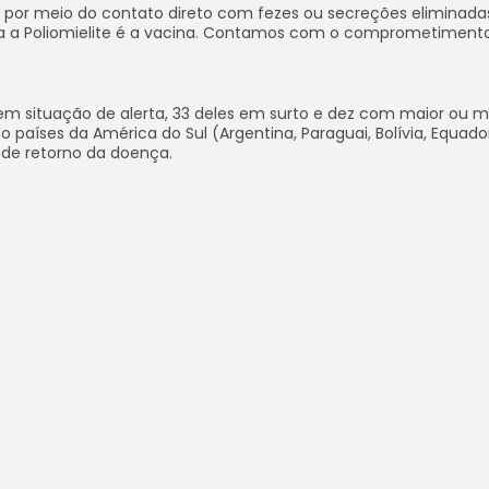
 por meio do contato direto com fezes ou secreções eliminada
ra a Poliomielite é a vacina. Contamos com o comprometiment
o em situação de alerta, 33 deles em surto e dez com maior ou 
nco países da América do Sul (Argentina, Paraguai, Bolívia, Equado
 de retorno da doença.
eganistão. A ausência de vacinação foi apontada em pelo meno
da vacina é de 70%.
partilhe este post:
Facebook
Instagram