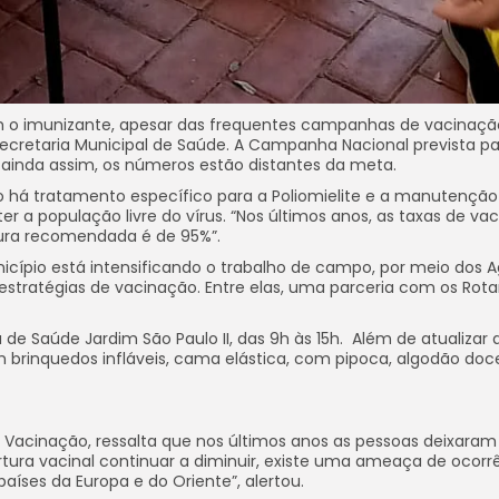
m o imunizante, apesar das frequentes campanhas de vacinaçã
Secretaria Municipal de Saúde. A Campanha Nacional prevista p
 ainda assim, os números estão distantes da meta.
não há tratamento específico para a Poliomielite e a manutençã
 a população livre do vírus. “Nos últimos anos, as taxas de va
ura recomendada é de 95%”.
nicípio está intensificando o trabalho de campo, por meio dos 
estratégias de vacinação. Entre elas, uma parceria com os Rota
de Saúde Jardim São Paulo II, das 9h às 15h. Além de atualizar 
 em brinquedos infláveis, cama elástica, com pipoca, algodão doc
 Vacinação, ressalta que nos últimos anos as pessoas deixaram
tura vacinal continuar a diminuir, existe uma ameaça de ocorr
países da Europa e do Oriente”, alertou.