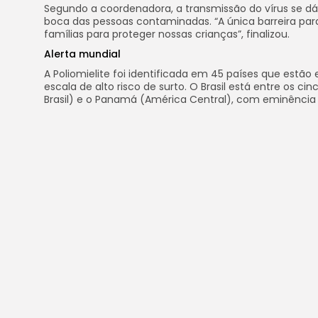
Segundo a coordenadora, a transmissão do vírus se dá
boca das pessoas contaminadas. “A única barreira pa
famílias para proteger nossas crianças”, finalizou.
Alerta mundial
A Poliomielite foi identificada em 45 países que estã
escala de alto risco de surto. O Brasil está entre os ci
Brasil) e o Panamá (América Central), com eminência
O estado de endemia foi declarado no Paquistão e Af
nações. No universo brasileiro, o índice de abstenção 
Com
WhatsApp
Você pode se interessar: