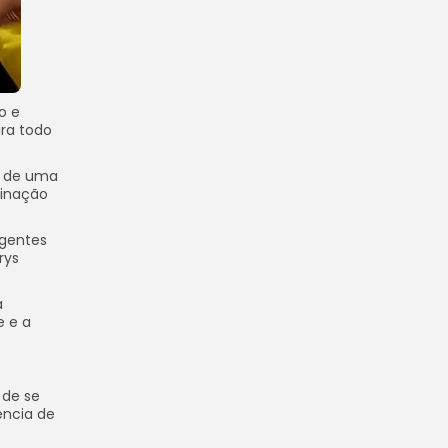
o e
ara todo
o de uma
cinação
Agentes
rys
a
e e a
 de se
ência de