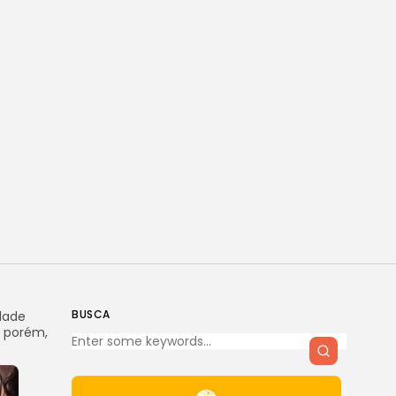
BUSCA
dade
, porém,