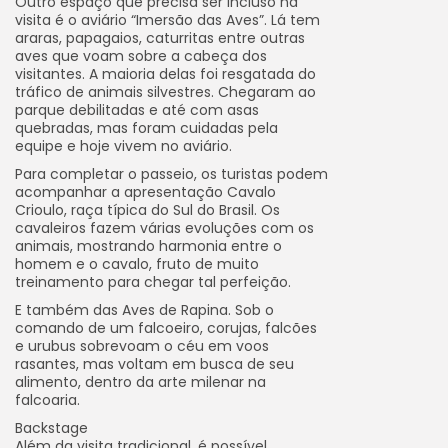
Outro espaço que precisa ser incluso na
visita é o aviário “Imersão das Aves”. Lá tem
araras, papagaios, caturritas entre outras
aves que voam sobre a cabeça dos
visitantes. A maioria delas foi resgatada do
tráfico de animais silvestres. Chegaram ao
parque debilitadas e até com asas
quebradas, mas foram cuidadas pela
equipe e hoje vivem no aviário.
Para completar o passeio, os turistas podem
acompanhar a apresentação Cavalo
Crioulo, raça típica do Sul do Brasil. Os
cavaleiros fazem várias evoluções com os
animais, mostrando harmonia entre o
homem e o cavalo, fruto de muito
treinamento para chegar tal perfeição.
E também das Aves de Rapina. Sob o
comando de um falcoeiro, corujas, falcões
e urubus sobrevoam o céu em voos
rasantes, mas voltam em busca de seu
alimento, dentro da arte milenar na
falcoaria.
Backstage
Além da visita tradicional, é possível