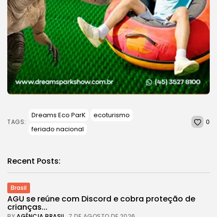
Dreams Eco ParK
ecoturismo
0
TAGS:
feriado nacional
Recent Posts:
Brasil
AGU se reúne com Discord e cobra proteção de
crianças...
BY
AGÊNCIA BRASIL
7 DE AGOSTO DE 2026