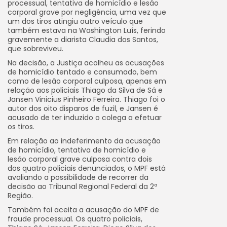
processual, tentativa de homicídio e lesão
corporal grave por negligência, uma vez que
um dos tiros atingiu outro veículo que
também estava na Washington Luís, ferindo
gravemente a diarista Claudia dos Santos,
que sobreviveu.
Na decisão, a Justiça acolheu as acusações
de homicídio tentado e consumado, bem
como de lesão corporal culposa, apenas em
relação aos policiais Thiago da Silva de Sá e
Jansen Vinicius Pinheiro Ferreira. Thiago foi o
autor dos oito disparos de fuzil, e Jansen é
acusado de ter induzido o colega a efetuar
os tiros.
Em relação ao indeferimento da acusação
de homicídio, tentativa de homicídio e
lesão corporal grave culposa contra dois
dos quatro policiais denunciados, o MPF está
avaliando a possibilidade de recorrer da
decisão ao Tribunal Regional Federal da 2ª
Região.
Também foi aceita a acusação do MPF de
fraude processual. Os quatro policiais,