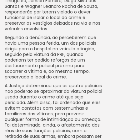
Thiago Sá, Jansen Ferreira, Diogo Silva dos
Santos e Wagner Leandro Rocha de Souza,
responderão por terem violado o dever
funcional de isolar o local do crime e
preservar os vestígios deixados na via e nos
veículos envolvidos.
Segundo a denúncia, ao perceberem que
havia uma pessoa ferida, um dos policiais
dirigiu para o hospital no veículo atingido,
seguido pela viatura da PRF, quando
poderiam ter pedido reforços de um
destacamento policial próximo para
socorrer a vítima e, ao mesmo tempo,
preservado o local do crime.
A Justiça determinou que os quatro policiais
não poderão se aproximar da viatura policial
usada durante o crime até que seja
periciada. Além disso, foi ordenado que eles
evitem contatos com testemunhas e
familiares das vítimas, para prevenir
qualquer forma de intimidação ou ameaça.
Foi determinado, ainda, o afastamento dos
réus de suas funções policiais, com a
retirada de suas armas, embora possam ser