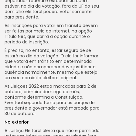
deputados federal e estadual. Já quem
estiver, no dia da votação, fora da UF do seu
domicílio eleitoral poderá votar somente
para presidente.
As inscrições para votar em trânsito devem
ser feitas por meio da internet, na opção
Título Net, que abrirá a opção durante o
período de inscrição.
É preciso, no entanto, estar seguro de se
estará no dia da votação. O eleitor informar
que votará em trânsito em determinada
cidade e não comparecer deve justificar a
ausência normalmente, mesmo que esteja
em seu domicílio eleitoral original.
As Eleições 2022 estão marcadas para 2 de
outubro, primeiro domingo do mês,
conforme determina a Constituição.
Eventual segundo turno para os cargos de
presidente e governador está marcado para
30 de outubro.
No exterior
A Justiça Eleitoral alerta que não é permitido
votar em trânsito em urnas instaladas fora