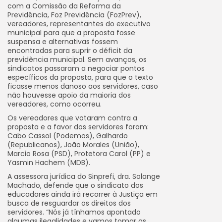
com a Comissão da Reforma da
Previdência, Foz Previdência (FozPrev),
vereadores, representantes do executivo
municipal para que a proposta fosse
suspensa e alternativas fossem
encontradas para suprir o déficit da
previdência municipal. Sem avanços, os
sindicatos passaram a negociar pontos
específicos da proposta, para que o texto
ficasse menos danoso aos servidores, caso
não houvesse apoio da maioria dos
vereadores, como ocorreu.
Os vereadores que votaram contra a
proposta e a favor dos servidores foram:
Cabo Cassol (Podemos), Galhardo
(Republicanos), João Morales (União),
Marcio Rosa (PSD), Protetora Carol (PP) e
Yasmin Hachem (MDB).
A assessora jurídica do Sinprefi, dra. Solange
Machado, defende que o sindicato dos
educadores ainda irá recorrer à Justiça em
busca de resguardar os direitos dos
servidores. “Nós já tínhamos apontado
algumas ilegalidades e vamos tomar as