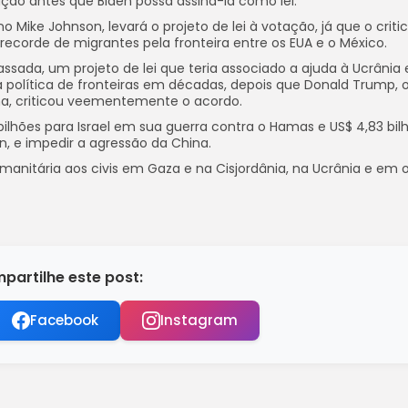
ão antes que Biden possa assiná-la como lei.
 Mike Johnson, levará o projeto de lei à votação, já que o criti
recorde de migrantes pela fronteira entre os EUA e o México.
ada, um projeto de lei que teria associado a ajuda à Ucrânia 
política de fronteiras em décadas, depois que Donald Trump, 
ana, criticou veementemente o acordo.
4 bilhões para Israel em sua guerra contra o Hamas e US$ 4,83 bil
an, e impedir a agressão da China.
anitária aos civis em Gaza e na Cisjordânia, na Ucrânia e em 
partilhe este post:
Facebook
Instagram