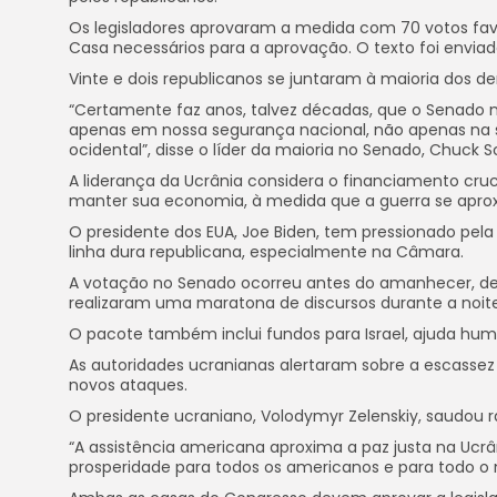
Os legisladores aprovaram a medida com 70 votos favor
Casa necessários para a aprovação. O texto foi envia
Vinte e dois republicanos se juntaram à maioria dos de
“Certamente faz anos, talvez décadas, que o Senado 
apenas em nossa segurança nacional, não apenas na 
ocidental”, disse o líder da maioria no Senado, Chuck 
A liderança da Ucrânia considera o financiamento cru
manter sua economia, à medida que a guerra se aprox
O presidente dos EUA, Joe Biden, tem pressionado pe
linha dura republicana, especialmente na Câmara.
A votação no Senado ocorreu antes do amanhecer, depo
realizaram uma maratona de discursos durante a noite
O pacote também inclui fundos para Israel, ajuda hum
As autoridades ucranianas alertaram sobre a escas
novos ataques.
O presidente ucraniano, Volodymyr Zelenskiy, saudou r
“A assistência americana aproxima a paz justa na Ucrâ
prosperidade para todos os americanos e para todo o mu