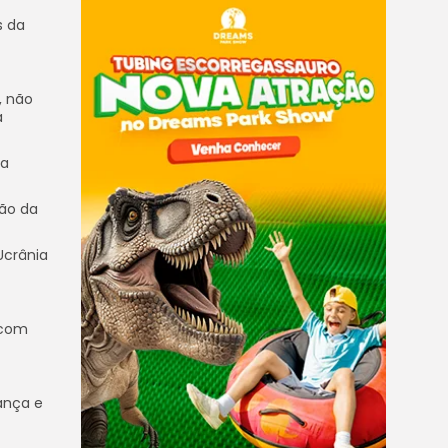
s da
, não
a
ta
ção da
Ucrânia
 com
ança e