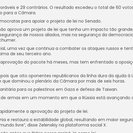
áveis e 29 contrários. O resultado excedeu o total de 60 voto
do para a Câmara.
mocratas para apoiar o projeto de lei no Senado.
não aprova um projeto de lei que tenha um impacto tão grande
segurança de nossos aliados, mas na segurança da democraci
Schumer.
cial, uma vez que continua a combater os ataques russos e ten
ima de seu terceiro ano.
la aprovação do pacote há meses, mas tem enfrentado a oposi
is que oito oponentes republicanos da linha dura da ajuda à 
 que dominou o plenário da Câmara por mais de seis horas.
anitária para os palestinos em Gaza e defesa de Taiwan.
sez de armas em um momento em que a Rússia está avançando
apidamente a aprovação do projeto de lei.
nia e restaura a estabilidade global, resultando em maior segur
ndo livre”, disse Zelenskiy na plataforma social X.