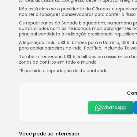
Ambas as casas do Congresso devem aprovar a legislaç
Não está claro se o presidente da Câmara, o republicano
não ter disposições conservadoras para conter o fluxo 
Os republicanos do Senado bloquearam, na semana pass
outros aliados com as mudanças mais abrangentes na 
principal candidato à indicação presidencial republic
A legislação inclui US$ 61 bilhões para a Ucrânia, US$ 1
para apoiar parceiros no Indo-Pacífico, incluindo Taiw
Também forneceria US$ 9,15 bilhões em assistência hum
zonas de conflito em todo o mundo.
*É proibida a reprodução deste conteúdo
Com
WhatsApp
Você pode se interessar: