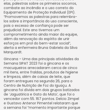
elas, palestras sobre os primeiros socorros,
combate ao incêndio e o uso correto do
Equipamento de Proteção Individual (EPI).
“Promovemos as palestras para relembra-
los sobre a importância do uso consciente,
pois o excesso de confiança pode ser
prejudicial. Este ano tivemos um
comprometimento ainda maior da equipe,
além da renovação do espírito de unir
esforços em prol do bem-estar social”,
alerta a enfermeira Bruna Gabriela da Silva
Marquardt.
Gincana – Uma das principais atividades da
Semana SIPAT 2023 foi a gincana e os
macuqueiros arrecadaram cerca de cinco
mil itens, entre fraldas, produtos de higiene
e limpeza, além de caixas de leite, que
foram entregues na segunda 26, para o
Centro de Nutrição de Foz do Iguaçu. A
gincana foi dívida em dois grupos batizados
de ‘Jaguatirica e Gato do Mato’, que foi o
vencedor com 55. 167 pontos. Delcio Zimpel
e Gustavo Antenor Pimentel relataram que
a semana foi “momento importante porque