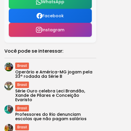
WhatsApp
Facebook
Instagram
Você pode se interessar:
Brasil
Operário e América-MG jogam pela
33ª rodada da Série B
Brasil
Série Ouro celebra Leci Brandão,
Xande de Pilares e Conceição
Evaristo
Brasil
Professores do Rio denunciam
escolas que não pagam salários
Brasil