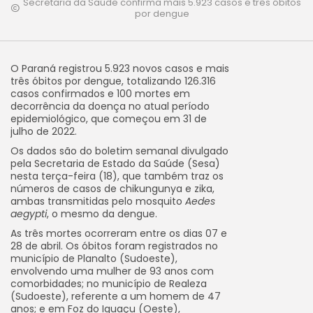
Secretaria da Saúde confirma mais 5.923 casos e três óbitos
por dengue
O Paraná registrou 5.923 novos casos e mais
três óbitos por dengue, totalizando 126.316
casos confirmados e 100 mortes em
decorrência da doença no atual período
epidemiológico, que começou em 31 de
julho de 2022.
Os dados são do boletim semanal divulgado
pela Secretaria de Estado da Saúde (Sesa)
nesta terça-feira (18), que também traz os
números de casos de chikungunya e zika,
ambas transmitidas pelo mosquito
Aedes
aegypti
, o mesmo da dengue.
As três mortes ocorreram entre os dias 07 e
28 de abril. Os óbitos foram registrados no
município de Planalto (Sudoeste),
envolvendo uma mulher de 93 anos com
comorbidades; no município de Realeza
(Sudoeste), referente a um homem de 47
anos; e em Foz do Iguaçu (Oeste),