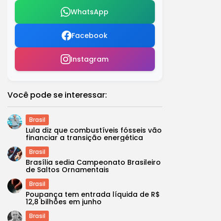
WhatsApp
Facebook
Instagram
Você pode se interessar:
Brasil
Lula diz que combustíveis fósseis vão
financiar a transição energética
Brasil
Brasília sedia Campeonato Brasileiro
de Saltos Ornamentais
Brasil
Poupança tem entrada líquida de R$
12,8 bilhões em junho
Brasil