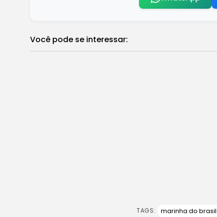
Você pode se interessar:
Unesco: Memorial da Resistência em SP
Brasil
Queda de idosos pode ter consequências
Brasil
Após voto de Toffoli, STF continua sem
Brasil
BC exigirá auditoria independente de em
Brasil
Lideranças de favelas discutem propos
Brasil
Vila Isabel promete muita alegria no 
Brasil
Trama golpista: STF retoma sustentaçõ
Brasil
marinha do brasil
TAGS: