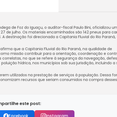
ega de Foz do Iguaçu, o auditor-fiscal Paulo Bini, oficializou u
ia 27 de julho. Os materiais encaminhados são 142 pneus para c
 A destinação foi direcionada a Capitania Fluvial do Rio Paraná,
 afirma que a Capitania Fluvial do Rio Paraná, na qualidade de
 como missão contribuir para a orientação, coordenação e contr
s correlatas, no que se refere à segurança da navegação, defe
luição hídrica, nos municípios sob sua jurisdição, incluindo a
erem utilizados na prestação de serviços à população. Dessa fo
 economizam recursos que seriam consumidos na compra desses
partilhe este post:
Facebook
Instagram