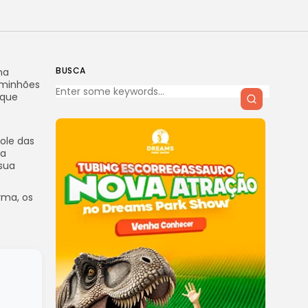
BUSCA
ma
aminhões
 que
ole das
sa
 sua
rma, os