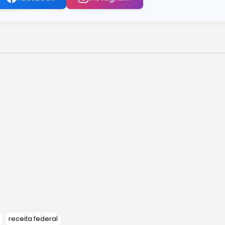
 é bem sob proteção reforçada
 graves, alertam especialistas
 decisão sobre porte de maconha
presas de cripto
tas para apresentar ao G20
enredo que fala em assombração
es das defesas do Núcleo 4
receita federal