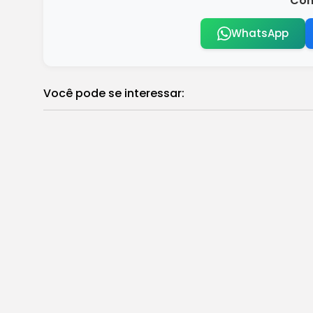
Com
WhatsApp
Você pode se interessar:
Confira os jogos da Copa do Mundo de
Brasil
Caixa paga Bolsa Família a beneficiários
Brasil
Comércio entre Brasil e Reino Unido cre
Brasil
Festival celebra 100 anos do surrealism
Brasil
MP adia R$ 1,3 bi de repasses da Lei Aldir 
Brasil
Censo 2022: nível de ocupação é menor
Brasil
Novo sistema FGTS Digital entra em vigo
Brasil