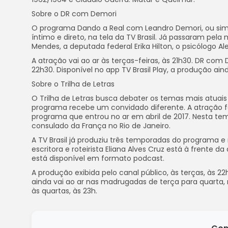
Sobre o DR com Demori
O programa Dando a Real com Leandro Demori, ou sim
íntimo e direto, na tela da TV Brasil. Já passaram pe
Mendes, a deputada federal Erika Hilton, o psicólogo A
A atração vai ao ar às terças-feiras, às 21h30. DR com
22h30. Disponível no app TV Brasil Play, a produção ain
Sobre o Trilha de Letras
O Trilha de Letras busca debater os temas mais atuais 
programa recebe um convidado diferente. A atração foi i
programa que entrou no ar em abril de 2017. Nesta tem
consulado da França no Rio de Janeiro.
A TV Brasil já produziu três temporadas do programa e 
escritora e roteirista Eliana Alves Cruz está à fren
está disponível em formato podcast.
A produção exibida pelo canal público, às terças, às 22
ainda vai ao ar nas madrugadas de terça para quarta,
às quartas, às 23h.