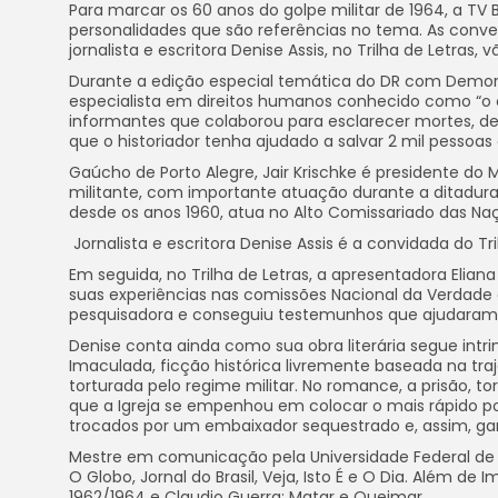
Para marcar os 60 anos do golpe militar de 1964, a TV 
personalidades que são referências no tema. As conver
jornalista e escritora Denise Assis, no Trilha de Letras,
Durante a edição especial temática do DR com Demori,
especialista em direitos humanos conhecido como “o c
informantes que colaborou para esclarecer mortes, de
que o historiador tenha ajudado a salvar 2 mil pessoas
Gaúcho de Porto Alegre, Jair Krischke é presidente d
militante, com importante atuação durante a ditadura m
desde os anos 1960, atua no Alto Comissariado das Na
Jornalista e escritora Denise Assis é a convidada do Tr
Em seguida, no Trilha de Letras, a apresentadora Elian
suas experiências nas comissões Nacional da Verdade 
pesquisadora e conseguiu testemunhos que ajudaram
Denise conta ainda como sua obra literária segue int
Imaculada, ficção histórica livremente baseada na trajet
torturada pelo regime militar. No romance, a prisão, t
que a Igreja se empenhou em colocar o mais rápido pos
trocados por um embaixador sequestrado e, assim, gar
Mestre em comunicação pela Universidade Federal de 
O Globo, Jornal do Brasil, Veja, Isto É e O Dia. Além 
1962/1964 e Claudio Guerra: Matar e Queimar.