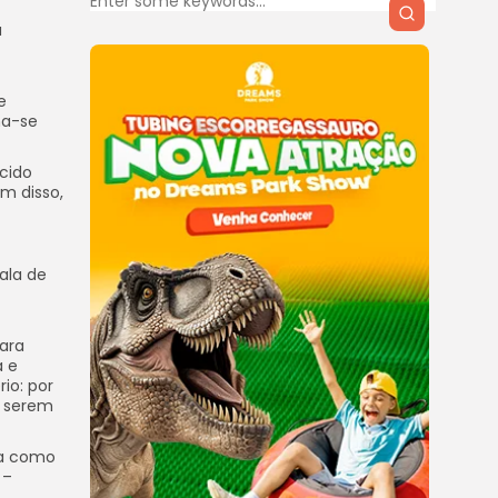
a
e
ma-se
cido
ém disso,
ala de
ara
a e
io: por
a serem
sa como
 –