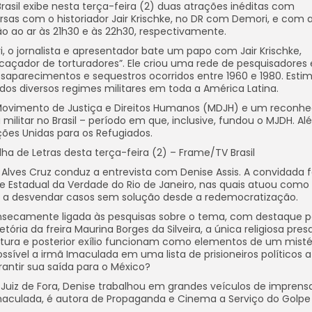
Brasil exibe nesta terça-feira (2) duas atrações inéditas com
sas com o historiador Jair Krischke, no DR com Demori, e com 
 vão ao ar às 21h30 e às 22h30, respectivamente.
 o jornalista e apresentador bate um papo com Jair Krischke,
açador de torturadores”. Ele criou uma rede de pesquisadores 
saparecimentos e sequestros ocorridos entre 1960 e 1980. Esti
 dos diversos regimes militares em toda a América Latina.
o Movimento de Justiça e Direitos Humanos (MDJH) e um reconhe
ilitar no Brasil – período em que, inclusive, fundou o MJDH. Al
ções Unidas para os Refugiados.
ilha de Letras desta terça-feira (2) – Frame/TV Brasil
a Alves Cruz conduz a entrevista com Denise Assis. A convidada f
e Estadual da Verdade do Rio de Janeiro, nas quais atuou como
 a desvendar casos sem solução desde a redemocratização.
rinsecamente ligada às pesquisas sobre o tema, com destaque p
ória da freira Maurina Borges da Silveira, a única religiosa pres
ortura e posterior exílio funcionam como elementos de um mistér
sível a irmã Imaculada em uma lista de prisioneiros políticos 
antir sua saída para o México?
Juiz de Fora, Denise trabalhou em grandes veículos de impren
de Imaculada, é autora de Propaganda e Cinema a Serviço do Golpe