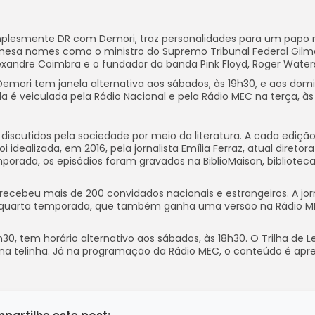
plesmente DR com Demori, traz personalidades para um papo 
la mesa nomes como o ministro do Supremo Tribunal Federal Gilm
lexandre Coimbra e o fundador da banda Pink Floyd, Roger Water
 Demori tem janela alternativa aos sábados, às 19h30, e aos dom
da é veiculada pela Rádio Nacional e pela Rádio MEC na terça, às
discutidos pela sociedade por meio da literatura. A cada edição
dealizada, em 2016, pela jornalista Emília Ferraz, atual diretor
porada, os episódios foram gravados na BiblioMaison, bibliotec
recebeu mais de 200 convidados nacionais e estrangeiros. A jorn
te da quarta temporada, que também ganha uma versão na Rádio M
h30, tem horário alternativo aos sábados, às 18h30. O Trilha de L
 na telinha. Já na programação da Rádio MEC, o conteúdo é ap