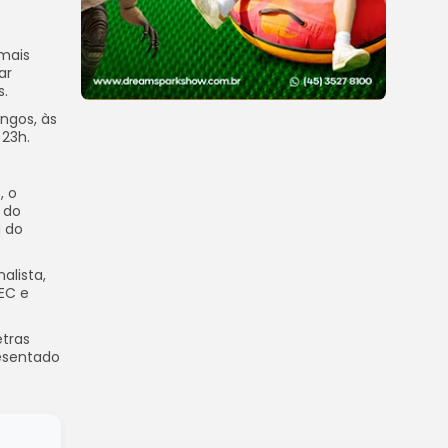
mais
ar
s.
ingos, às
 23h.
, o
a do
a do
alista,
EC e
etras
resentado