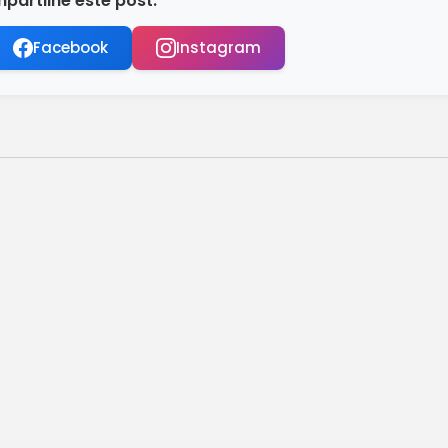
partilhe este post:
Facebook
Instagram
ste domingo
 com NIS de final 6
sce 10,5% em 2025
o no centro de São Paulo
Blanc para...
 que o registrado em 2010
r nesta sexta-feira