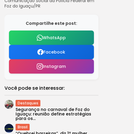
Comunicação Social da Polícia Federal em
Foz do Iguaçu/PR
Compartilhe este post:
WhatsApp
Facebook
Instagram
Você pode se interessar:
Destaques
Segurança no carnaval de Foz do
Iguaçu: reunião define estratégias
para os...
Brasil
“Quebrei barreiras”, diz 1ª mulher