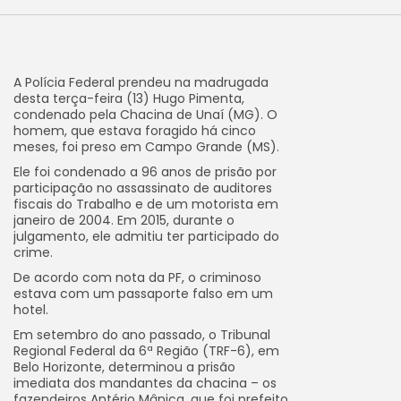
A Polícia Federal prendeu na madrugada
desta terça-feira (13) Hugo Pimenta,
condenado pela Chacina de Unaí (MG). O
homem, que estava foragido há cinco
meses, foi preso em Campo Grande (MS).
Ele foi condenado a 96 anos de prisão por
participação no assassinato de auditores
fiscais do Trabalho e de um motorista em
janeiro de 2004. Em 2015, durante o
julgamento, ele admitiu ter participado do
crime.
De acordo com nota da PF, o criminoso
estava com um passaporte falso em um
hotel.
Em setembro do ano passado, o Tribunal
Regional Federal da 6ª Região (TRF-6), em
Belo Horizonte, determinou a prisão
imediata dos mandantes da chacina – os
fazendeiros Antério Mânica, que foi prefeito