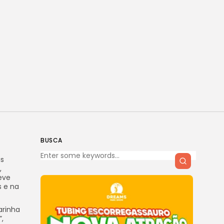
BUSCA
is
,
eve
s e na
arinha
,