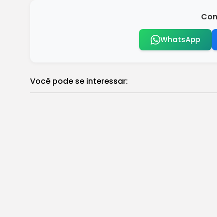
Com
WhatsApp
Você pode se interessar:
Tarifaço deve ter efeito limitado na bal
Brasil
Deputado Sargento Portugal denuncia que
Brasil
Envio de declaração do IR começa na p
Brasil
TSE dará resposta rápida a notícia-crim
Brasil
África do Sul dará continuidade ao trabal
Brasil
Educação deve ser direito e não herança 
Brasil