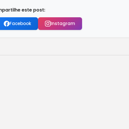
partilhe este post:
Facebook
Instagram
ança comercial brasileira
 foi alvo de tiros no Rio
róxima semana; veja regras
e de Boulos, diz Cármen Lúcia
ho brasileiro, diz Planalto
de classe, diz especialista