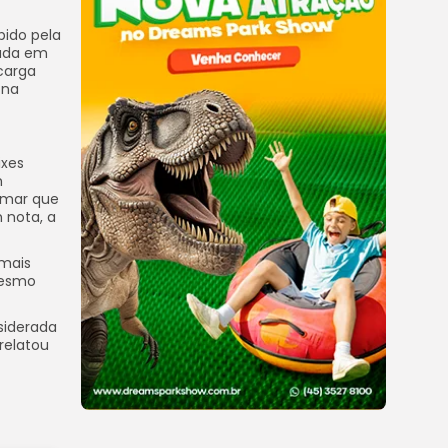
bido pela
zada em
carga
 na
ixes
m
o-mar que
 nota, a
imais
mesmo
siderada
relatou