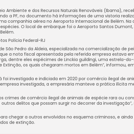
o Meio Ambiente e dos Recursos Naturais Renováveis (Ibama), rece
egundo a PF, no documento há informações de uma vistoria reali
ma companhia aérea no Aeroporto Internacional de Belém. Na 
espécies. O local de embarque foi o Aeroporto Santos Dumont,
 Belém.
os Polícia Federal-RJ
e São Pedro da Aldeia, especializada na comercialização de pe
u que a nota fiscal apresentada pela referida empresa estava e
ga, dentre eles espécimes de Linckia guildingi, uma estrela-d
 de Extinção, os quais chegaram mortos em Belém”, informou, em
á foi investigada e indiciada em 2020 por comércio ilegal de an
 empresa investigada, a empresária manteve a prática ilícita 
os crimes de comércio ilegal de animais de espécie rara ou con
outros delitos que possam surgir no decorrer da investigação”, 
para chegar a outros envolvidos no esquema criminoso, e ainda
ados de extinção.