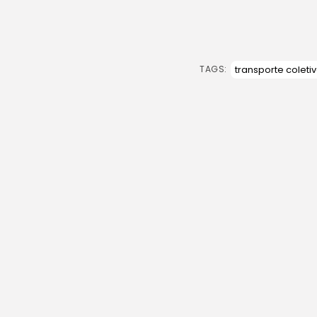
Receita Federal e Força Nacional ap
Destaques
transporte coleti
TAGS:
Recent Posts:
Brasi
Fie
nest
lista
BY
AG
7 DE
Brasi
Ret
supe
bilh