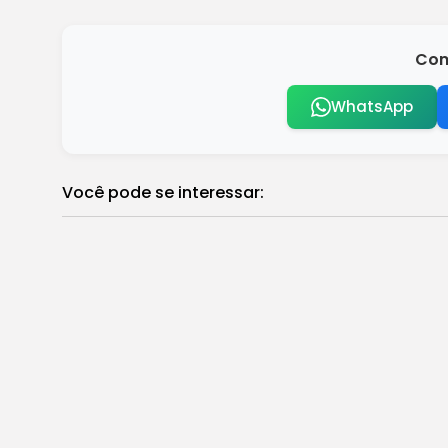
Com
WhatsApp
Você pode se interessar:
Natal tem sol forte e calor de até 40°C no
Brasil
Consórcio SP+Escolas arremata lote de 
Brasil
Contas públicas têm superávit de R$ 6,7 
Brasil
Chuvas fortes voltam a atingir São Paul
Brasil
Durante o Show Rural 2024, Sicredi 
Destaques
Guerra no Oriente Médio tem mais bom
Brasil