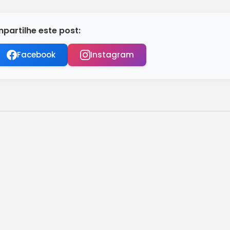
partilhe este post:
Facebook
Instagram
 Rio de...
rede pública paulista
bilhões em abril
o em meio a onda de...
Vanguarda realiza entrega simbólica de maquinários...
bardeios e mortes neste domingo