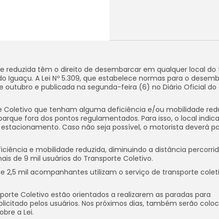
de reduzida têm o direito de desembarcar em qualquer local do 
 do Iguaçu. A Lei Nº 5.309, que estabelece normas para o desem
 de outubro e publicada na segunda-feira (6) no Diário Oficial do
te Coletivo que tenham alguma deficiência e/ou mobilidade red
arque fora dos pontos regulamentados. Para isso, o local indic
r o estacionamento. Caso não seja possível, o motorista deverá p
ciência e mobilidade reduzida, diminuindo a distância percorri
is de 9 mil usuários do Transporte Coletivo.
e 2,5 mil acompanhantes utilizam o serviço de transporte coleti
nsporte Coletivo estão orientados a realizarem as paradas para
icitado pelos usuários. Nos próximos dias, também serão colo
bre a Lei.