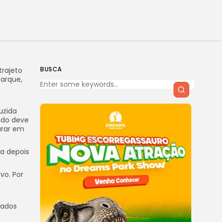
BUSCA
trajeto
barque,
uzida
ado deve
arar em
da depois
vo. Por
cados