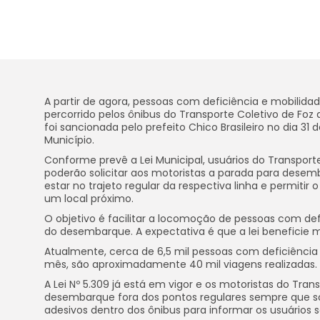
A partir de agora, pessoas com deficiência e mobilida
percorrido pelos ônibus do Transporte Coletivo de Foz
foi sancionada pelo prefeito Chico Brasileiro no dia 31
Município.
Conforme prevê a Lei Municipal, usuários do Transpor
poderão solicitar aos motoristas a parada para desemb
estar no trajeto regular da respectiva linha e permiti
um local próximo.
O objetivo é facilitar a locomoção de pessoas com defi
do desembarque. A expectativa é que a lei beneficie ma
Atualmente, cerca de 6,5 mil pessoas com deficiência 
mês, são aproximadamente 40 mil viagens realizadas.
A Lei Nº 5.309 já está em vigor e os motoristas do Tra
desembarque fora dos pontos regulares sempre que sol
adesivos dentro dos ônibus para informar os usuários so