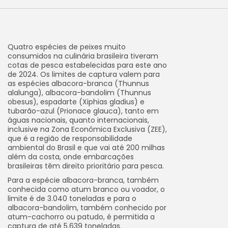
Quatro espécies de peixes muito
consumidos na culinária brasileira tiveram
cotas de pesca estabelecidas para este ano
de 2024. Os limites de captura valem para
as espécies albacora-branca (Thunnus
alalunga), albacora-bandolim (Thunnus
obesus), espadarte (Xiphias gladius) e
tubarão-azul (Prionace glauca), tanto em
águas nacionais, quanto internacionais,
inclusive na Zona Econômica Exclusiva (ZEE),
que é a região de responsabilidade
ambiental do Brasil e que vai até 200 milhas
além da costa, onde embarcações
brasileiras têm direito prioritário para pesca.
Para a espécie albacora-branca, também
conhecida como atum branco ou voador, o
limite é de 3.040 toneladas e para o
albacora-bandolim, também conhecido por
atum-cachorro ou patudo, é permitida a
captura de até 5.639 toneladas.