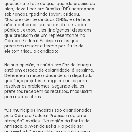
questiona o fato de que, quando precisa de
algo, deve ficar em Brasília (DF) acampada
sob tendas, “pedindo favor”, criticou.
“Sou presidente de duas ONGs, e até hoje
não recebemos um sabonete de verba
pública”, expôs. “Eles [indígenas] disseram
que precisam de um representante na
Câmara Federal. Eu disse a eles que
precisam mudar a flecha por título de
eleitor”, frisou o candidato.
Na sua opinião, a saúde em Foz do Iguaçu
está em estado de calamidade, é péssima.
Defendeu a necessidade de um deputado
que faça projetos e traga recursos para
resolver os problemas. Segundo ele, os
prefeitos recebem os recursos, mas usam
para outras obras.
“Os municípios lindeiros são abandonados
pela Câmara Federal. Precisam de uma
atenção”, avaliou. “Na região da Ponte da
Amizade, a Avenida Beira-Rio pode ser
aproveitada”, exemplificou ao falar que a