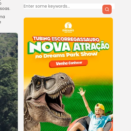
o
soas.
uma
e