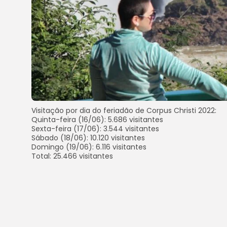
Visitação por dia do feriadão de Corpus Christi 2022:
Quinta-feira (16/06): 5.686 visitantes
Sexta-feira (17/06): 3.544 visitantes
Sábado (18/06): 10.120 visitantes
Domingo (19/06): 6.116 visitantes
Total: 25.466 visitantes
Histórico da visitação do período de Corpus Christi:
2022: 25.466 visitantes – 4 dias (16/6 a 19/6)
2021: 8.102 visitantes – 4 dias (3/6 a 6/6)
2020: 1.433 visitantes – 4 dias (11/6 a 14/6)
2019: 31.572 visitantes – 4 dias (20/6 a 23/6)
Imagens exclusivas do feriadão, crédito: @cataratasd