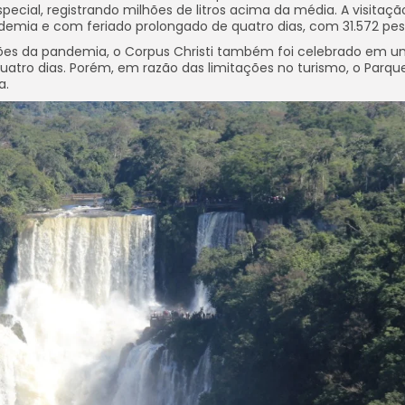
special, registrando milhões de litros acima da média. A visitaçã
ndemia e com feriado prolongado de quatro dias, com 31.572 pes
ões da pandemia, o Corpus Christi também foi celebrado em 
uatro dias. Porém, em razão das limitações no turismo, o Parqu
a.