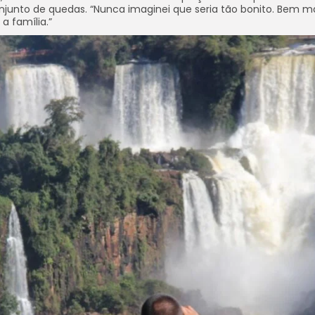
njunto de quedas. “Nunca imaginei que seria tão bonito. Bem ma
a família.”