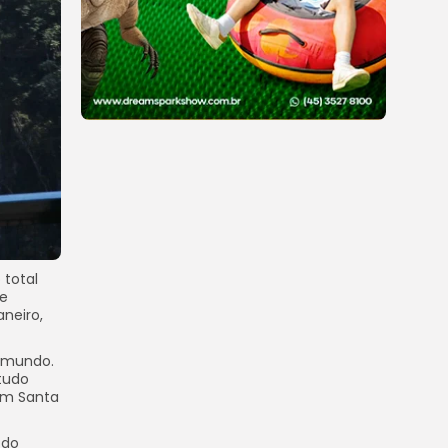
 total
ue
aneiro,
o mundo.
tudo
 em Santa
 do