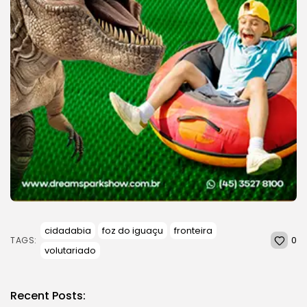
cidadabia
foz do iguaçu
fronteira
0
TAGS:
volutariado
Recent Posts: