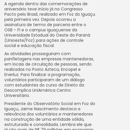
A agenda dentro das comemorações de
aniversário teve início já no Congresso
Pacto pelo Brasil, realizado em Foz do Iguaçu
pela primeira vez. Depois ocorreu a
assinatura de termo de parceria entre o
OSB – FI e o campus iguaçuense da
Universidade Estadual do Oeste do Paraná
(Unioeste/Foz) para ações de controle
social e educação fiscal.
As atividades prosseguiram com
panfletagens nas empresas mantenedoras,
em locais de circulação de pessoas, sendo
realizadas no Posto Azteca, Encopel e
Enerluz. Para finalizar a programação,
voluntários participaram de um diálogo
com estudantes do curso de Direito da
Descomplica UniAmérica Centro
Universitário.
Presidente do Observatório Social em Foz do
Iguaçu, Jaime Nascimento destaca a
relevância dos voluntários e mantenedores
na construção de uma entidade sólida,
estruturada e consolidada. Lembra ele que
já são mais de R$ 79 milhões em economia