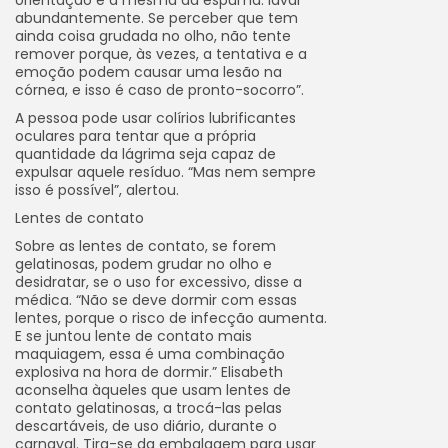
orientação é a mesma da espuma: lavar
abundantemente. Se perceber que tem
ainda coisa grudada no olho, não tente
remover porque, às vezes, a tentativa e a
emoção podem causar uma lesão na
córnea, e isso é caso de pronto-socorro”.
A pessoa pode usar colírios lubrificantes
oculares para tentar que a própria
quantidade da lágrima seja capaz de
expulsar aquele resíduo. “Mas nem sempre
isso é possível”, alertou.
Lentes de contato
Sobre as lentes de contato, se forem
gelatinosas, podem grudar no olho e
desidratar, se o uso for excessivo, disse a
médica. “Não se deve dormir com essas
lentes, porque o risco de infecção aumenta.
E se juntou lente de contato mais
maquiagem, essa é uma combinação
explosiva na hora de dormir.” Elisabeth
aconselha àqueles que usam lentes de
contato gelatinosas, a trocá-las pelas
descartáveis, de uso diário, durante o
carnaval. Tira-se da embalagem para usar