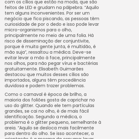
com os cílios que estão na moda, que são
feitos de LED e grudam na pálpebra. “Aquilo
tem alguns inconvenientes. Por ser um
negócio que fica piscando, as pessoas têm
curiosidade de por o dedo e isso pode levar
micro-organismos para o olho,
principalmente no meio de uma folia. Há
risco de disseminação der conjuntivite,
porque é muita gente junta, é multidão, é
mão suja”, ressaltou a médica. Deve-se
evitar levar a mão à face, principalmente
nos olhos, para não pegar vírus e bactérias
gratuitamente. Elisabeth Guimarães
destacou que muitos desses cílios são
importados, alguns têm procedência
duvidosa e podem trazer problemas.
Como o carnaval é época de brilho, a
maioria dos foliões gosta de caprichar no
uso do glitter. Quando ele tem partículas
grandes, se cai no olho, é de mais fácil
identificação. Segundo a médica, o
problema é o glitter pequeno, semelhante à
areia. “Aquilo se desloca mais facilmente
para dentro do olho. Se isso acontecer, a