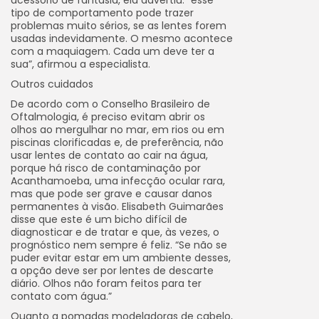
acessório de fantasia, ela advertiu: “esse
tipo de comportamento pode trazer
problemas muito sérios, se as lentes forem
usadas indevidamente. O mesmo acontece
com a maquiagem. Cada um deve ter a
sua”, afirmou a especialista.
Outros cuidados
De acordo com o Conselho Brasileiro de
Oftalmologia, é preciso evitam abrir os
olhos ao mergulhar no mar, em rios ou em
piscinas clorificadas e, de preferência, não
usar lentes de contato ao cair na água,
porque há risco de contaminação por
Acanthamoeba, uma infecção ocular rara,
mas que pode ser grave e causar danos
permanentes à visão. Elisabeth Guimarães
disse que este é um bicho difícil de
diagnosticar e de tratar e que, às vezes, o
prognóstico nem sempre é feliz. “Se não se
puder evitar estar em um ambiente desses,
a opção deve ser por lentes de descarte
diário. Olhos não foram feitos para ter
contato com água.”
Quanto a pomadas modeladoras de cabelo,