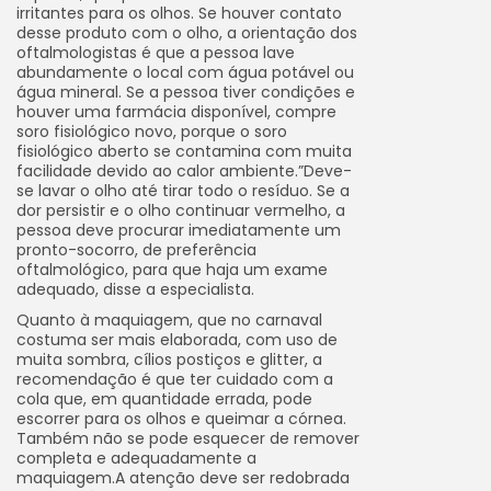
irritantes para os olhos. Se houver contato
desse produto com o olho, a orientação dos
oftalmologistas é que a pessoa lave
abundamente o local com água potável ou
água mineral. Se a pessoa tiver condições e
houver uma farmácia disponível, compre
soro fisiológico novo, porque o soro
fisiológico aberto se contamina com muita
facilidade devido ao calor ambiente.”Deve-
se lavar o olho até tirar todo o resíduo. Se a
dor persistir e o olho continuar vermelho, a
pessoa deve procurar imediatamente um
pronto-socorro, de preferência
oftalmológico, para que haja um exame
adequado, disse a especialista.
Quanto à maquiagem, que no carnaval
costuma ser mais elaborada, com uso de
muita sombra, cílios postiços e glitter, a
recomendação é que ter cuidado com a
cola que, em quantidade errada, pode
escorrer para os olhos e queimar a córnea.
Também não se pode esquecer de remover
completa e adequadamente a
maquiagem.A atenção deve ser redobrada