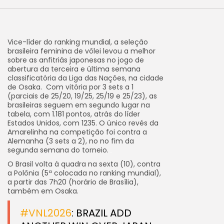
Vice-líder do ranking mundial, a seleção
brasileira feminina de vôlei levou a melhor
sobre as anfitriãs japonesas no jogo de
abertura da terceira e última semana
classificatória da Liga das Nações, na cidade
de Osaka. Com vitória por 3 sets a 1
(parciais de 25/20, 19/25, 25/19 e 25/23), as
brasileiras seguem em segundo lugar na
tabela, com 1.181 pontos, atrás do líder
Estados Unidos, com 1235. O único revés da
Amarelinha na competição foi contra a
Alemanha (3 sets a 2), no no fim da
segunda semana do torneio.
O Brasil volta à quadra na sexta (10), contra
a Polônia (5ª colocada no ranking mundial),
a partir das 7h20 (horário de Brasília),
também em Osaka.
#VNL2026
: BRAZIL ADD