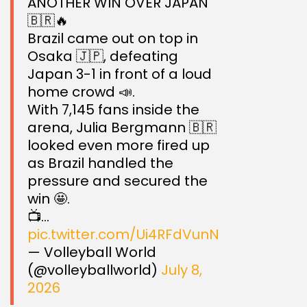
ANOTHER WIN OVER JAPAN
🇧🇷🔥
Brazil came out on top in
Osaka 🇯🇵, defeating
Japan 3-1 in front of a loud
home crowd 📣.
With 7,145 fans inside the
arena, Julia Bergmann 🇧🇷
looked even more fired up
as Brazil handled the
pressure and secured the
win 🤩.
📺…
pic.twitter.com/Ui4RFdVunN
— Volleyball World
(@volleyballworld)
July 8,
2026