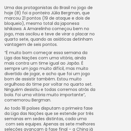
Uma das protagonistas do Brasil no jogo de
hoje (8) foi a ponteira Júlia Bergman, que
marcou 21 pontos (19 de ataque e dois de
bloqueio), mesmo total da japonesa
Ishikawa. A Amarelinha começou bem no
jogo, mas oscilou e teve de virar o placar no
quarto sete, quando as asiáticas detinham
vantagem de seis pontos.
“É muito bom começar essa semana da
Liga das Nações com uma vitória, ainda
mais contra um time igual ao Japão. É
sempre um jogo muito difícil, mas muito
divertido de jogar, e acho que foi um jogo
bom de assistir também. Estou muito
orgulhosa do time por voltar no quarto set.
Ninguém desistiu e todas corremos atrás da
bola. Foi uma vitória muito importante”,
comemorou Bergman.
Ao todo 18 países disputam a primeira fase
da Liga das Nações que se estende por três
semanas em sedes distintas, cada uma
com seis equipes. Apenas as sete melhores
seleções avançam à fase final – a China já