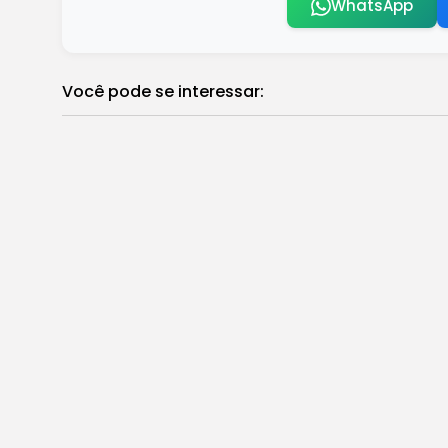
WhatsApp
Você pode se interessar:
Orquestra da Petrobras e Monobloco se 
Brasil
Gabriel Bandeira conquista terceira me
Brasil
Brasileiro Feminino: Cruzeiro pode garan
Brasil
Moraes prorroga inquérito que investig
Brasil
Show de Lady Gaga em Copacabana deve
Brasil
Rioprevidência: Alerj limita aplicação d
Brasil
Boxe: Jucielen Romeu supera norte-amer
Brasil
câmara de verea
TAGS: