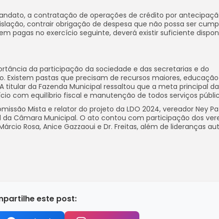
mandato, a contratação de operações de crédito por antecipaç
gislação, contrair obrigação de despesa que não possa ser cump
m pagas no exercício seguinte, deverá existir suficiente dispon
ortância da participação da sociedade e das secretarias e do
o. Existem pastas que precisam de recursos maiores, educação
A titular da Fazenda Municipal ressaltou que a meta principal da
cio com equilíbrio fiscal e manutenção de todos serviços públic
issão Mista e relator do projeto da LDO 2024, vereador Ney Patr
al da Câmara Municipal. O ato contou com participação dos ver
rcio Rosa, Anice Gazzaoui e Dr. Freitas, além de lideranças au
partilhe este post: