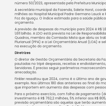
número 50/2023, apresentada pela Prefeitura Municipa
A secretária municipal da Fazenda, Salete Horst, coor
milhões ao Hospital Municipal Padre Germano Lauck e
Foz do Iguaçu. O índice estimado para a saúde pública
orçamento.
A previsão de despesas do município para 2024 é R$ 1,
1,611 bilhão. A LDO está prevista na Lei de Responsabili
Quadros, membro da Comissão Mista que abriu os traba
Plurianual (PPA) e a Lei Orçamentária Anual (LOA) e se
na execução do orçamento.
Diretrizes
O diretor de Gestão Orçamentária da Secretaria da Faz
pautadas no tripé despesas, receitas e endividamento,
Servidores. É preciso seguir parâmetros macroeconômicos
arrecadação.
Finkler ressaltou que 2024, como é o último ano de go
exemplo. Nos últimos 180 dias anteriores ao final do 
que importem em aumento das despesas com pessoal,
Para o próximo exercício, com folha de pagamento (de
investimento é R$ 762,2 milhões, 5% inferior aos R$ 8
previsão orçamentária são aquelas que terão aument