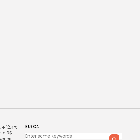
BUSCA
 e 12,4%
s e R$
de lei