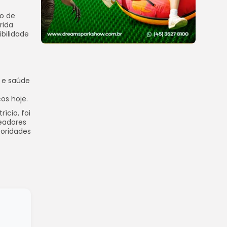
ão de
rida
ibilidade
 e saúde
os hoje.
ício, foi
eadores
toridades