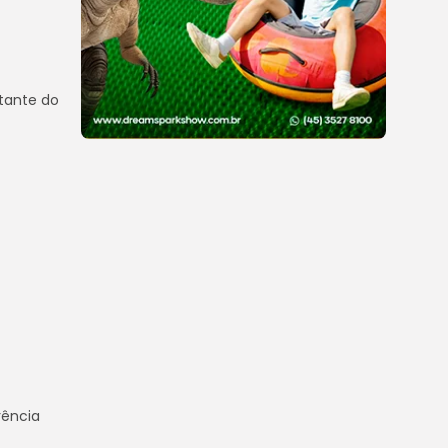
ntante do
rência