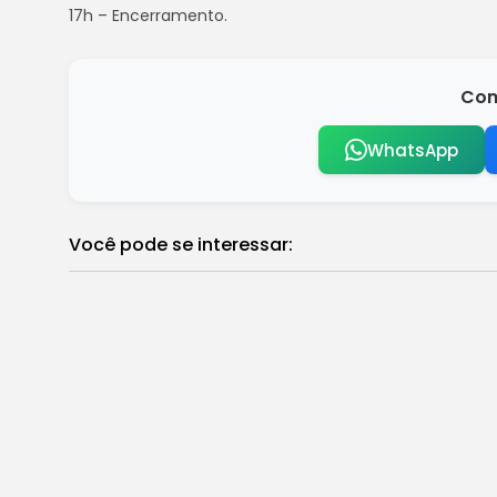
17h – Encerramento.
Com
WhatsApp
Você pode se interessar:
Brasileira Nicole Silveira vence etapa d
Brasil
Entidades repudiam ataques a jornalis
Brasil
Flamengo diz que confia em Bruno Henri
Brasil
Debate no Rio2C destaca inovação, TV 3.
Brasil
Avião que caiu em Vinhedo não tinha res
Brasil