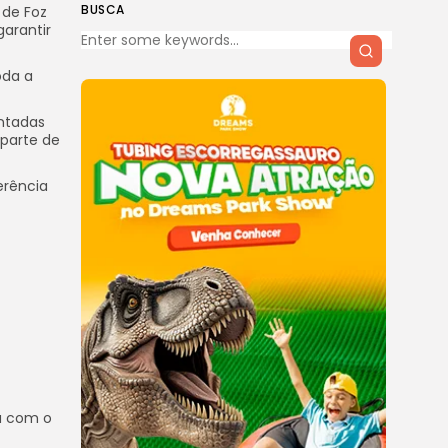
BUSCA
 de Foz
garantir
oda a
antadas
 parte de
erência
hã com o