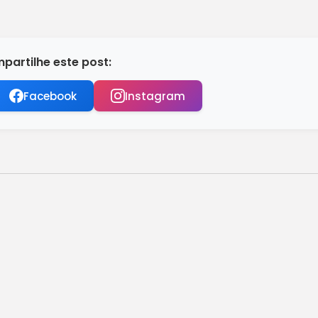
partilhe este post:
Facebook
Instagram
a Copa da Ásia de skeleton
tas que cobrem Bolsonaro
que e dará suporte ao atleta
0 e incentivo ao audiovisual
trição operacional, diz Voepass