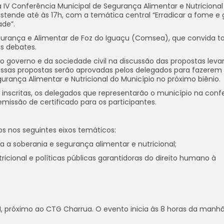
a a IV Conferência Municipal de Segurança Alimentar e Nutricional
tende até às 17h, com a temática central “Erradicar a fome e 
de”.
gurança e Alimentar de Foz do Iguaçu (Comsea), que convida t
os debates.
o governo e da sociedade civil na discussão das propostas lev
Essas propostas serão aprovadas pelos delegados para fazerem
urança Alimentar e Nutricional do Município no próximo biênio.
 inscritas, os delegados que representarão o município na conf
emissão de certificado para os participantes.
s nos seguintes eixos temáticos:
a a soberania e segurança alimentar e nutricional;
ricional e políticas públicas garantidoras do direito humano à
 II, próximo ao CTG Charrua. O evento inicia às 8 horas da man