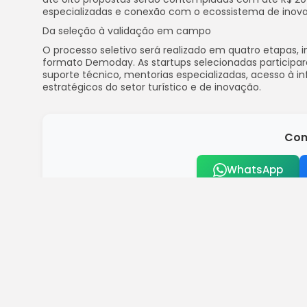
especializadas e conexão com o ecossistema de inova
Da seleção à validação em campo
O processo seletivo será realizado em quatro etapas, i
formato Demoday. As startups selecionadas participa
suporte técnico, mentorias especializadas, acesso à i
estratégicos do setor turístico e de inovação.
Com
WhatsApp
Você pode se interessar:
Pagamento das parcelas do Auxílio Gás
Brasil
Isenção para quem ganha até R$ 5 mil s
Brasil