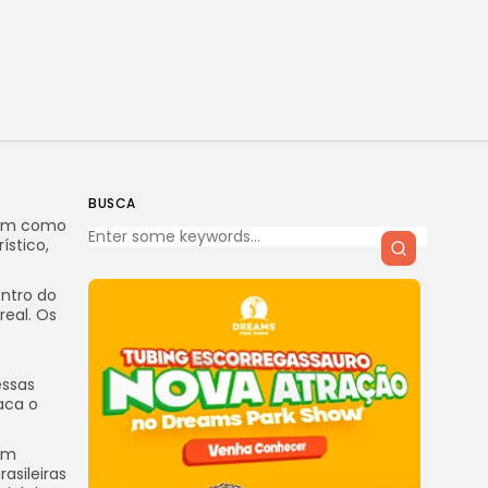
BUSCA
 tem como
ístico,
entro do
real. Os
essas
aca o
com
asileiras