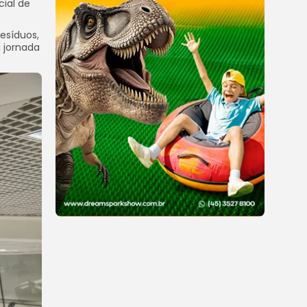
cial de
esíduos,
a jornada