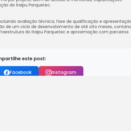
ção do Itaipu Parquetec.
ncluindo avaliação técnica, fase de qualificação e apresentação
rão de um ciclo de desenvolvimento de até oito meses, conta
nfraestrutura do Itaipu Parquetec e aproximação com parceiros
partilhe este post:
Facebook
Instagram
 de outubro termina nesta sexta
erá enviado ao Congresso...