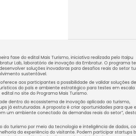
eira fase do edital Mais Turismo, iniciativa realizada pelo Itaipu
mbratur Lab, laboratório de inovação da Embratur. O programa
desenvolver soluções inovadoras para desafios reais do setor tur
lvimento sustentável.
oferece aos participantes a possibilidade de validar soluções d
turísticos do país e ambiente estratégico para testes em escala 
edital no site do Programa Mais Turismo.
idade dentro do ecossistema de inovação aplicado ao turismo,
ups já estruturadas. A proposta é criar oportunidades para que 
 em um ambiente conectado às demandas reais do setor”, dest
o do turismo por meio da tecnologia e inteligência de dados, 
lhoria da experiência do visitante. Podem participar startups br