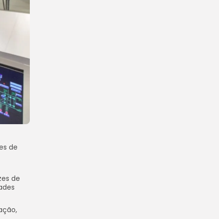
es de
zes de
dades
ação,