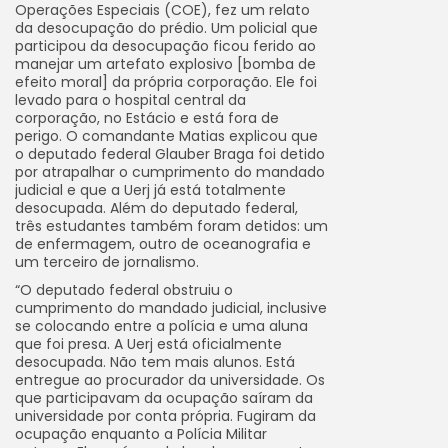
Operações Especiais (COE), fez um relato
da desocupação do prédio. Um policial que
participou da desocupação ficou ferido ao
manejar um artefato explosivo [bomba de
efeito moral] da própria corporação. Ele foi
levado para o hospital central da
corporação, no Estácio e está fora de
perigo. O comandante Matias explicou que
o deputado federal Glauber Braga foi detido
por atrapalhar o cumprimento do mandado
judicial e que a Uerj já está totalmente
desocupada. Além do deputado federal,
três estudantes também foram detidos: um
de enfermagem, outro de oceanografia e
um terceiro de jornalismo.
“O deputado federal obstruiu o
cumprimento do mandado judicial, inclusive
se colocando entre a polícia e uma aluna
que foi presa. A Uerj está oficialmente
desocupada. Não tem mais alunos. Está
entregue ao procurador da universidade. Os
que participavam da ocupação saíram da
universidade por conta própria. Fugiram da
ocupação enquanto a Polícia Militar