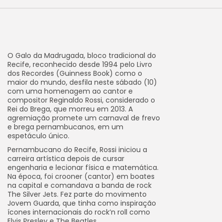
O Galo da Madrugada, bloco tradicional do
Recife, reconhecido desde 1994 pelo Livro
dos Recordes (Guinness Book) como o
maior do mundo, desfila neste sábado (10)
com uma homenagem ao cantor e
compositor Reginaldo Rossi, considerado o
Rei do Brega, que morreu em 2013. A
agremiação promete um carnaval de frevo
e brega pernambucanos, em um
espetáculo único.
Pernambucano do Recife, Rossi iniciou a
carreira artística depois de cursar
engenharia e lecionar física e matemática.
Na época, foi crooner (cantor) em boates
na capital e comandava a banda de rock
The Silver Jets. Fez parte do movimento
Jovem Guarda, que tinha como inspiração
ícones internacionais do rock’n roll como
Elvis Presley e The Beatles.