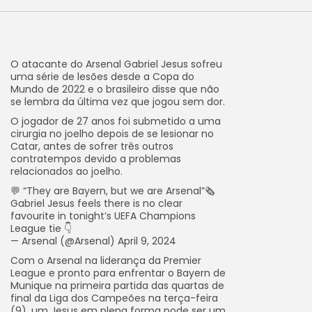
O atacante do Arsenal Gabriel Jesus sofreu
uma série de lesões desde a Copa do
Mundo de 2022 e o brasileiro disse que não
se lembra da última vez que jogou sem dor.
O jogador de 27 anos foi submetido a uma
cirurgia no joelho depois de se lesionar no
Catar, antes de sofrer três outros
contratempos devido a problemas
relacionados ao joelho.
💬 “They are Bayern, but we are Arsenal”🗞️
Gabriel Jesus feels there is no clear
favourite in tonight’s UEFA Champions
League tie 👇
— Arsenal (@Arsenal) April 9, 2024
Com o Arsenal na liderança da Premier
League e pronto para enfrentar o Bayern de
Munique na primeira partida das quartas de
final da Liga dos Campeões na terça-feira
(9), um Jesus em plena forma pode ser um