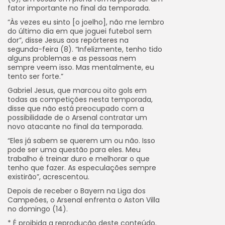
fator importante no final da temporada.
“Às vezes eu sinto [o joelho], não me lembro
do último dia em que joguei futebol sem
dor”, disse Jesus aos repórteres na
segunda-feira (8). “Infelizmente, tenho tido
alguns problemas e as pessoas nem
sempre veem isso. Mas mentalmente, eu
tento ser forte.”
Gabriel Jesus, que marcou oito gols em
todas as competições nesta temporada,
disse que não está preocupado com a
possibilidade de o Arsenal contratar um
novo atacante no final da temporada.
“Eles já sabem se querem um ou não. Isso
pode ser uma questão para eles. Meu
trabalho é treinar duro e melhorar o que
tenho que fazer. As especulações sempre
existirão”, acrescentou.
Depois de receber o Bayern na Liga dos
Campeões, o Arsenal enfrenta o Aston Villa
no domingo (14).
* É proibida a reprodução deste conteúdo.