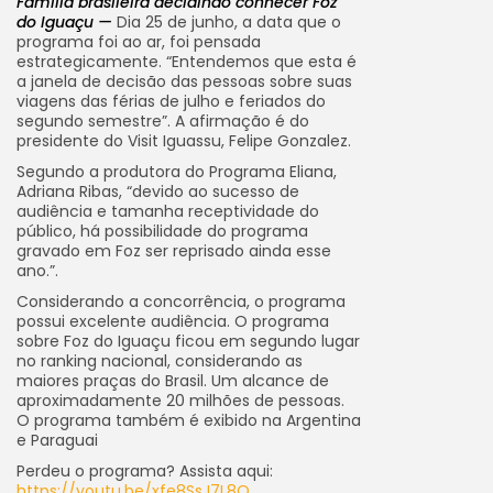
Família brasileira decidindo conhecer Foz
do Iguaçu —
Dia 25 de junho, a data que o
programa foi ao ar, foi pensada
estrategicamente. “Entendemos que esta é
a janela de decisão das pessoas sobre suas
viagens das férias de julho e feriados do
segundo semestre”. A afirmação é do
presidente do Visit Iguassu, Felipe Gonzalez.
Segundo a produtora do Programa Eliana,
Adriana Ribas, “devido ao sucesso de
audiência e tamanha receptividade do
público, há possibilidade do programa
gravado em Foz ser reprisado ainda esse
ano.”.
Considerando a concorrência, o programa
possui excelente audiência. O programa
sobre Foz do Iguaçu ficou em segundo lugar
no ranking nacional, considerando as
maiores praças do Brasil. Um alcance de
aproximadamente 20 milhões de pessoas.
O programa também é exibido na Argentina
e Paraguai
Perdeu o programa? Assista aqui:
https://youtu.be/xfe8SsJ7L8Q