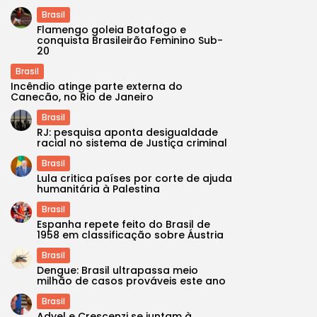
Brasil
Flamengo goleia Botafogo e
conquista Brasileirão Feminino Sub-
20
Brasil
Incêndio atinge parte externa do
Canecão, no Rio de Janeiro
Brasil
RJ: pesquisa aponta desigualdade
racial no sistema de Justiça criminal
Brasil
Lula critica países por corte de ajuda
humanitária à Palestina
Brasil
Espanha repete feito do Brasil de
1958 em classificação sobre Áustria
Brasil
Dengue: Brasil ultrapassa meio
milhão de casos prováveis este ano
Brasil
Adyel e Crescenzi se juntam à