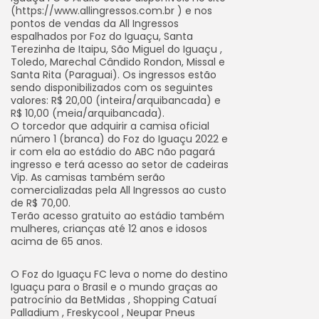
(https://www.allingressos.com.br ) e nos
pontos de vendas da All Ingressos
espalhados por Foz do Iguaçu, Santa
Terezinha de Itaipu, São Miguel do Iguaçu ,
Toledo, Marechal Cândido Rondon, Missal e
Santa Rita (Paraguai). Os ingressos estão
sendo disponibilizados com os seguintes
valores: R$ 20,00 (inteira/arquibancada) e
R$ 10,00 (meia/arquibancada).
O torcedor que adquirir a camisa oficial
número 1 (branca) do Foz do Iguaçu 2022 e
ir com ela ao estádio do ABC não pagará
ingresso e terá acesso ao setor de cadeiras
Vip. As camisas também serão
comercializadas pela All Ingressos ao custo
de R$ 70,00.
Terão acesso gratuito ao estádio também
mulheres, crianças até 12 anos e idosos
acima de 65 anos.
O Foz do Iguaçu FC leva o nome do destino
Iguaçu para o Brasil e o mundo graças ao
patrocínio da BetMidas , Shopping Catuaí
Palladium , Freskycool , Neupar Pneus