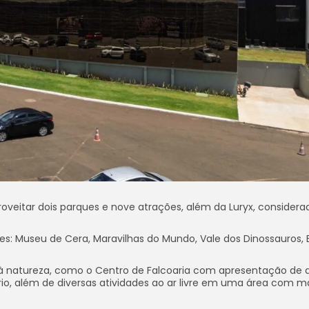
oveitar dois parques e nove atrações, além da Luryx, considera
es: Museu de Cera, Maravilhas do Mundo, Vale dos Dinossauros, 
 à natureza, como o Centro de Falcoaria com apresentação de 
iário, além de diversas atividades ao ar livre em uma área com m