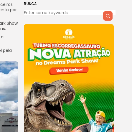
BUSCA
ceiros
ento por
Park Show
ns.
 a
l pela