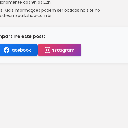
ariamente das 9h às 22h.
as. Mais informações podem ser obtidas no site no
w.dreamsparkshow.com.br
partilhe este post:
Facebook
Instagram
o financeira até esta segunda
 hemodiálise é suspensa
final do Carioca com Fluminense
z que PM não...