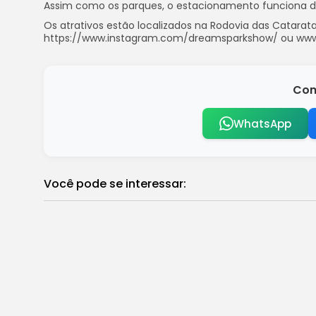
Assim como os parques, o estacionamento funciona di
Os atrativos estão localizados na Rodovia das Catarat
https://www.instagram.com/dreamsparkshow/ ou ww
Com
WhatsApp
Você pode se interessar:
Bancos promovem mutirão de negociaçã
Brasil
Rapper Hungria mantém boa evolução e
Brasil
Flamengo atropela Madureira e disputa 
Brasil
Delegado da PF nega omissão em 8/1 e di
Brasil