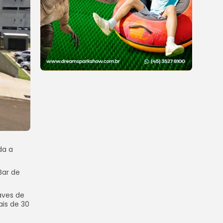
da a
Bar de
aves de
ais de 30