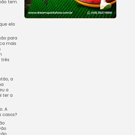
 não tem
que ela
são para
ica mais
m
m
 três
tão, a
ma
eu a
 ter a
o. A
s casos?
vão
vão
ção