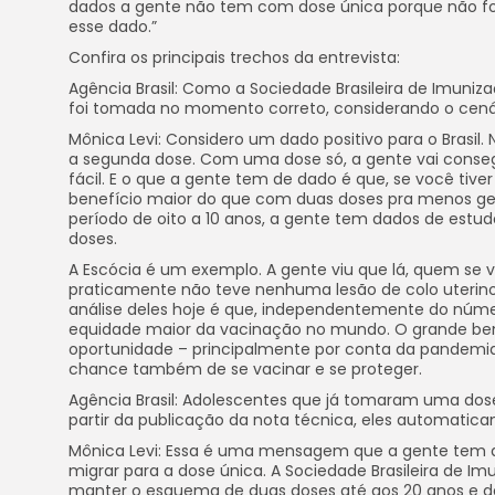
dados a gente não tem com dose única porque não foi
esse dado.”
Confira os principais trechos da entrevista:
Agência Brasil: Como a Sociedade Brasileira de Imuniza
foi tomada no momento correto, considerando o cenário
Mônica Levi: Considero um dado positivo para o Brasi
a segunda dose. Com uma dose só, a gente vai consegui
fácil. E o que a gente tem de dado é que, se você ti
benefício maior do que com duas doses pra menos gen
período de oito a 10 anos, a gente tem dados de est
doses.
A Escócia é um exemplo. A gente viu que lá, quem se 
praticamente não teve nenhuma lesão de colo uterino
análise deles hoje é que, independentemente do númer
equidade maior da vacinação no mundo. O grande bene
oportunidade – principalmente por conta da pandemia 
chance também de se vacinar e se proteger.
Agência Brasil: Adolescentes que já tomaram uma do
partir da publicação da nota técnica, eles automat
Mônica Levi: Essa é uma mensagem que a gente tem q
migrar para a dose única. A Sociedade Brasileira de Im
manter o esquema de duas doses até aos 20 anos e d