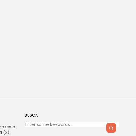
BUSCA
doses e
 (2).