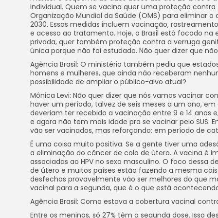
individual. Quem se vacina quer uma proteção contra t
Organização Mundial da Saúde (OMS) para eliminar o 
2030. Essas medidas incluem vacinação, rastreamento
e acesso ao tratamento. Hoje, o Brasil está focado na
privada, quer também proteção contra a verruga genit
única porque não foi estudado. Não quer dizer que nã
Agência Brasil: O ministério também pediu que estado
homens e mulheres, que ainda não receberam nenhuma
possibilidade de ampliar o público-alvo atual?
Mônica Levi: Não quer dizer que nós vamos vacinar con
haver um período, talvez de seis meses a um ano, em 
deveriam ter recebido a vacinação entre 9 e 14 anos 
e agora não tem mais idade pra se vacinar pelo SUS. 
vão ser vacinados, mas reforçando: em período de ca
É uma coisa muito positiva. Se a gente tiver uma ade
a eliminação do câncer de colo de útero. A vacina é
associadas ao HPV no sexo masculino. O foco dessa de
de útero e muitos países estão fazendo a mesma cois
desfechos provavelmente vão ser melhores do que ma
vacinal para a segunda, que é o que está acontecendo
Agência Brasil: Como estava a cobertura vacinal con
Entre os meninos, só 27% têm a segunda dose. Isso d