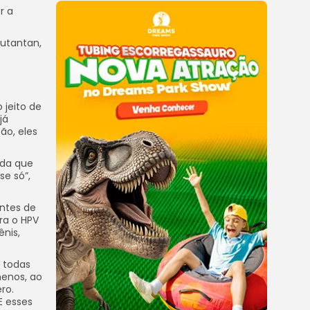
r a
Butantan,
 jeito de
já
ão, eles
nda que
e só”,
ntes de
ra o HPV
ênis,
r todas
menos, ao
ro.
E esses