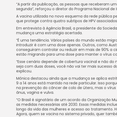
“A partir da publicação, as pessoas que receberam um
segunda”, reforçou o diretor do Programa Nacional de I
A vacina utilizada no novo esquema da rede pública p
que protege contra quatro subtipos de HPV associados
Em entrevista à Agência Brasil, a presidente da Socied
mudança uma estratégia acertada.
“É uma tendência. Vários países do mundo estão migra
introduzir é com uma dose apenas. Outros, como Austr
conseguiram controlar ou reduzir em mais de 90% a cir
estão migrando para uma dose para manter o vírus co
“Esse cenário depende de cobertura vacinal e não do 
seja com duas doses, você não vai ter mais sucesso 
explicou.
Mônica destacou ainda que a mudança se aplica estr
9 a 14 anos está mantido na rede particular. Isso por
na prevenção do câncer de colo de útero, mas o vírus 
ânus, vagina e vulva.
“O Brasil é signatário de um acordo da Organização Mu
as medidas necessárias até 2030. Essas medidas incl
longo da vida das mulheres e acesso ao tratamento. Ho
Agora, quem se vacina no sistema privado, quer também