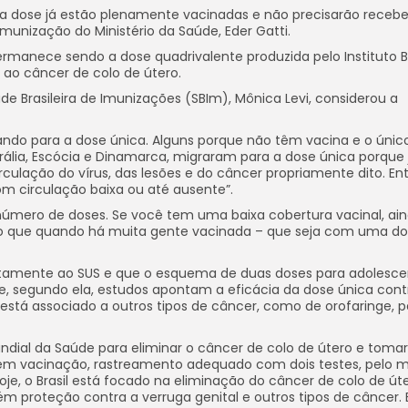
a dose já estão plenamente vacinadas e não precisarão recebe
munização do Ministério da Saúde, Eder Gatti.
ermanece sendo a dose quadrivalente produzida pelo Instituto 
 ao câncer de colo de útero.
ade Brasileira de Imunizações (SBIm), Mônica Levi, considerou a
ndo para a dose única. Alguns porque não têm vacina e o único
ália, Escócia e Dinamarca, migraram para a dose única porque 
culação do vírus, das lesões e do câncer propriamente dito. Ent
m circulação baixa ou até ausente”.
número de doses. Se você tem uma baixa cobertura vacinal, ai
do que quando há muita gente vacinada – que seja com uma dos
itamente ao SUS e que o esquema de duas doses para adolesce
que, segundo ela, estudos apontam a eficácia da dose única cont
está associado a outros tipos de câncer, como de orofaringe, p
ndial da Saúde para eliminar o câncer de colo de útero e toma
uem vacinação, rastreamento adequado com dois testes, pelo 
je, o Brasil está focado na eliminação do câncer de colo de úte
 proteção contra a verruga genital e outros tipos de câncer. 