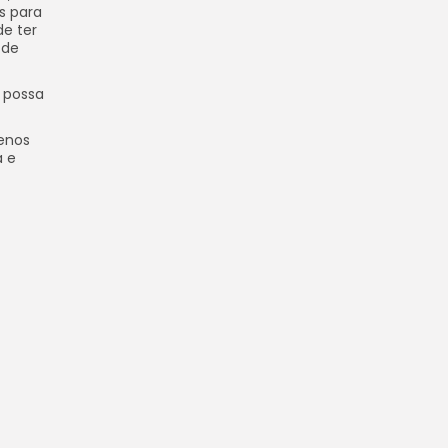
s para
e ter
 de
e possa
enos
a e
 escape
 tornar
de útero