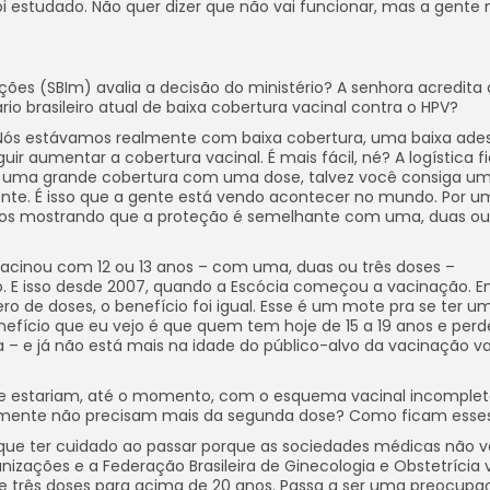
 estudado. Não quer dizer que não vai funcionar, mas a gente
ções (SBIm) avalia a decisão do ministério? A senhora acredita 
 brasileiro atual de baixa cobertura vacinal contra o HPV?
l. Nós estávamos realmente com baixa cobertura, uma baixa ade
r aumentar a cobertura vacinal. É mais fácil, né? A logística f
ver uma grande cobertura com uma dose, talvez você consiga u
te. É isso que a gente está vendo acontecer no mundo. Por u
udos mostrando que a proteção é semelhante com uma, duas ou
vacinou com 12 ou 13 anos – com uma, duas ou três doses –
. E isso desde 2007, quando a Escócia começou a vacinação. En
o de doses, o benefício foi igual. Esse é um mote pra se ter u
fício que eu vejo é que quem tem hoje de 15 a 19 anos e perd
– e já não está mais na idade do público-alvo da vacinação vai
se estariam, até o momento, com o esquema vacinal incomplet
icamente não precisam mais da segunda dose? Como ficam esse
ue ter cuidado ao passar porque as sociedades médicas não 
unizações e a Federação Brasileira de Ginecologia e Obstetrícia 
e três doses para acima de 20 anos. Passa a ser uma preocupa