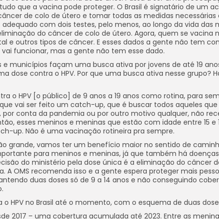
udo que a vacina pode proteger. O Brasil é signatário de um a
câncer de colo de útero e tomar todas as medidas necessárias 
 adequado com dois testes, pelo menos, ao longo da vida das 
 eliminação do câncer de colo de útero. Agora, quem se vacina 
al e outros tipos de câncer. E esses dados a gente não tem c
o vai funcionar, mas a gente não tem esse dado.
s e municípios façam uma busca ativa por jovens de até 19 ano
 dose contra o HPV. Por que uma busca ativa nesse grupo? H
tra o HPV [o público] de 9 anos a 19 anos como rotina, para sem
que vai ser feito um catch-up, que é buscar todos aqueles que
e, por conta da pandemia ou por outro motivo qualquer, não r
Então, esses meninos e meninas que estão com idade entre 15 e 
tch-up. Não é uma vacinação rotineira pra sempre.
são grande, vamos ter um benefício maior no sentido de caminh
 importante para meninos e meninas, já que também há doenças
cisão do ministério pela dose única é a eliminação do câncer d
a. A OMS recomenda isso e a gente espera proteger mais pesso
ntendo duas doses só de 9 a 14 anos e não conseguindo cober
.
tra o HPV no Brasil até o momento, com o esquema de duas dos
esde 2017 – uma cobertura acumulada até 2023. Entre as menina