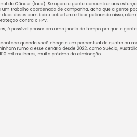
nal do Câncer (Inca). Se agora a gente concentrar aos esforço
os um trabalho coordenado de campanha, acho que a gente pod
 duas doses com baixa cobertura e ficar patinando nisso, além
proteção contra o HPV.
íses, é possível pensar em uma janela de tempo pra que a gent
ro acontece quando você chega a um percentual de quatro ou m
aminham rumo a esse cenário desde 2022, como Suécia, Austráli
100 mil mulheres, muito próximo da eliminação.
ro, mas transformar a doença em uma patologia rara. Vai haver
de ser um dos cânceres que mais mata mulheres no mundo pra se
 Brasil, a gente ainda tem entre 13 e 16 casos de câncer de colo 
óbitos todos os anos.
partilhe este post:
Facebook
Instagram