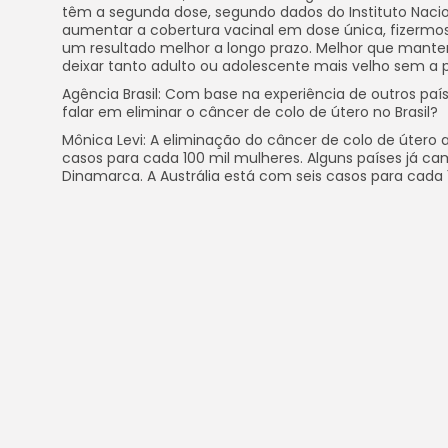
têm a segunda dose, segundo dados do Instituto Nacio
aumentar a cobertura vacinal em dose única, fizerm
um resultado melhor a longo prazo. Melhor que manter
deixar tanto adulto ou adolescente mais velho sem a 
Agência Brasil: Com base na experiência de outros pa
falar em eliminar o câncer de colo de útero no Brasil?
Mônica Levi: A eliminação do câncer de colo de úte
casos para cada 100 mil mulheres. Alguns países já c
Dinamarca. A Austrália está com seis casos para cada 
Eliminar o câncer de colo de útero não é chegar a ze
de casos, claro que vai. Mas muito pouco. Ele deixa 
um câncer raro. Essa é a ideia. Eliminação é isso. E, no
por 100 mil mulheres. São 17 mil casos novos e 6,6 mil 
Com
WhatsApp