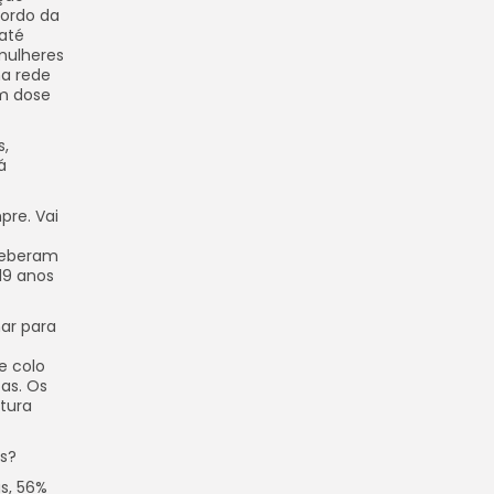
cordo da
até
mulheres
na rede
om dose
s,
á
pre. Vai
eceberam
19 anos
ar para
e colo
as. Os
tura
es?
s, 56%