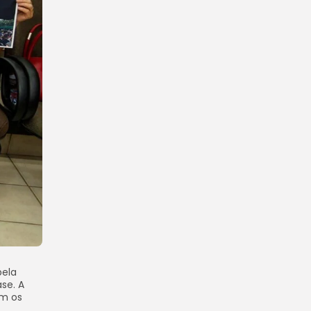
pela
se. A
im os