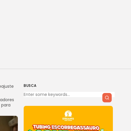
BUSCA
eajuste
eadores
 para