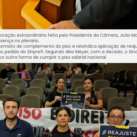
ocação extraordinária feita pelo Presidente da Câmara, João Mo
sença no plenário.
formato de complemento do piso e reivindica aplicação de reaj
ao pedido do Sinprefi. Segundo Alex Meyer, com a decisão, o Sin
outra forma de cumprir o piso salarial nacional.