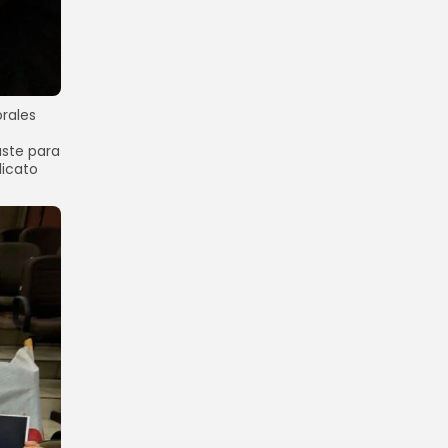
rales
uste para
dicato