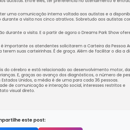
s autistas. Entre eles, ter preferência no atendimento e entra
er uma comunicação interna voltada aos autistas e a disponibi
durante a visita nos cinco atrativos. Sobretudo aos autistas c
 durante a visita. E a partir de agora o Dreams Park Show ofer
 é importante os atendentes solicitarem a Carteira da Pessoa Au
em suas carteirinhas. É de graça. Além de facilitar o dia a dia
ais do cérebro e está relacionado ao desenvolvimento motor, da
ianças. E, graças ao avanço dos diagnósticos, o número de pe
Estados Unidos, a média é de uma para cada 36 pessoas.
dade de comunicação e interação social, interesses restritos e
to visual direto.
partilhe este post: