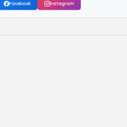
Facebook
Instagram
e Israel preocupa especialistas
m cada seis pessoas no mundo
uma no Rio de Janeiro
os durante mutirão
vida toda do INSS
ciona público no Rio
onheça a marca de café...