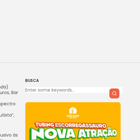
BUSCA
nda)
ros, Bar
Espectro
tista”,
usivo às