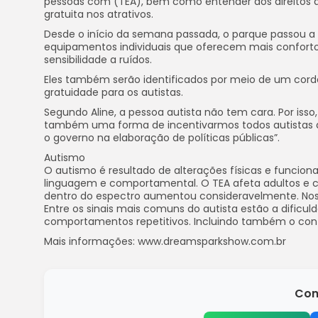
pessoas com (TEA), bem como entender dos direitos do
gratuita nos atrativos.
Desde o início da semana passada, o parque passou a t
equipamentos individuais que oferecem mais conforto 
sensibilidade a ruídos.
Eles também serão identificados por meio de um cordão
gratuidade para os autistas.
Segundo Aline, a pessoa autista não tem cara. Por isso,
também uma forma de incentivarmos todos autistas a ter
o governo na elaboração de políticas públicas”.
Autismo
O autismo é resultado de alterações físicas e funcion
linguagem e comportamental. O TEA afeta adultos e cr
dentro do espectro aumentou consideravelmente. Nos 
Entre os sinais mais comuns do autista estão a dificul
comportamentos repetitivos. Incluindo também o conta
Mais informações: www.dreamsparkshow.com.br
Com