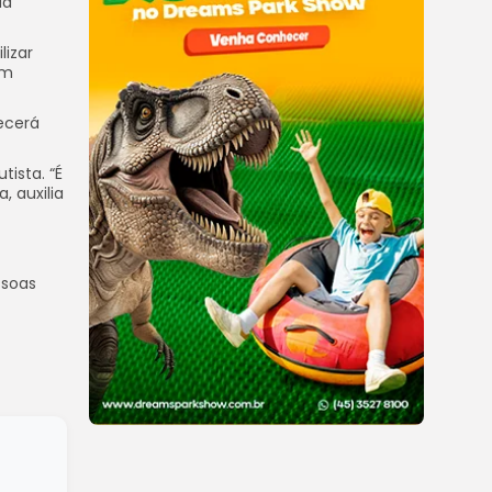
da
lizar
om
ecerá
tista. “É
, auxilia
ssoas