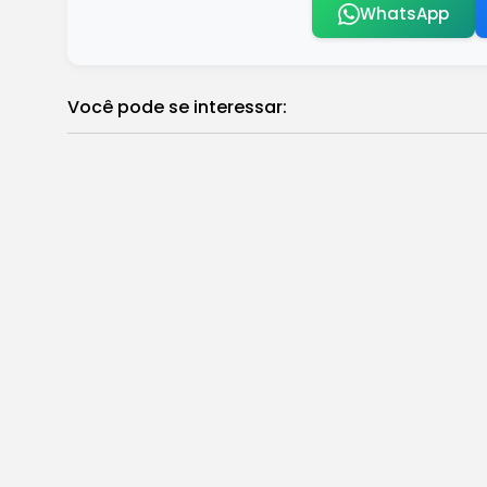
WhatsApp
Você pode se interessar:
Criminalização de críticas ao governo d
Brasil
Deficiência significativa atinge uma e
Brasil
Moïse Kabagambe recebe medalha póst
Brasil
INSS antecipa quase 30 mil agendament
Brasil
STF cancela tese jurídica da revisão da 
Brasil
Estreia de documentário sobre Zico emo
Brasil
Starbucks chega a Foz do Iguaçu – C
Atrações