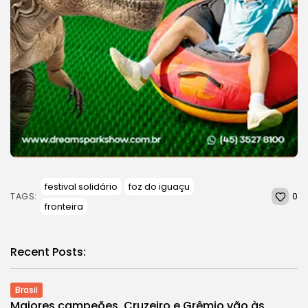
festival solidário
foz do iguaçu
0
TAGS:
fronteira
Recent Posts:
Brasil
Maiores campeões, Cruzeiro e Grêmio vão às