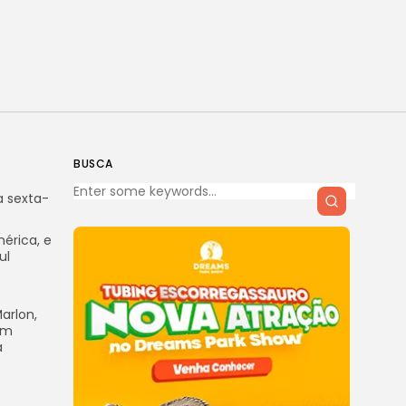
BUSCA
a sexta-
érica, e
ul
arlon,
am
a