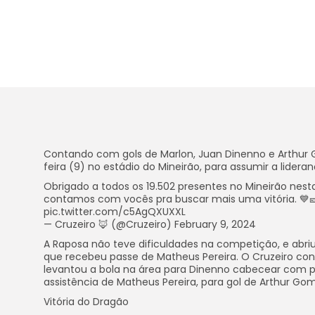
Contando com gols de Marlon, Juan Dinenno e Arthur Go
feira (9) no estádio do Mineirão, para assumir a lider
Obrigado a todos os 19.502 presentes no Mineirão nest
contamos com vocês pra buscar mais uma vitória. 💙🎫
pic.twitter.com/c5AgQXUXXL
— Cruzeiro 🦊 (@Cruzeiro) February 9, 2024
A Raposa não teve dificuldades na competição, e abri
que recebeu passe de Matheus Pereira. O Cruzeiro con
levantou a bola na área para Dinenno cabecear com pe
assistência de Matheus Pereira, para gol de Arthur Go
Vitória do Dragão