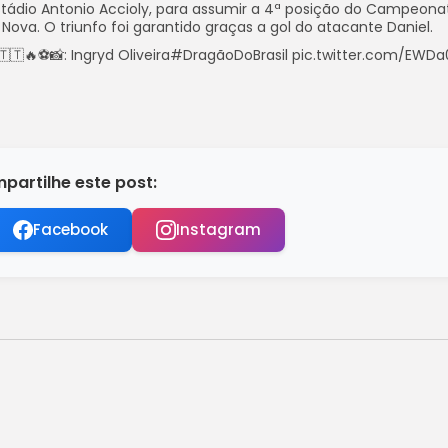
Estádio Antonio Accioly, para assumir a 4ª posição do Campeona
Nova. O triunfo foi garantido graças a gol do atacante Daniel.
 🇹🇹🔥⚽📸: Ingryd Oliveira#DragãoDoBrasil pic.twitter.com/EW
partilhe este post:
Facebook
Instagram
mbate à violência contra mulher
12º andar de prédio em...