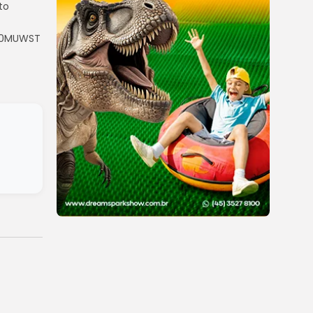
to
Da0MUWST