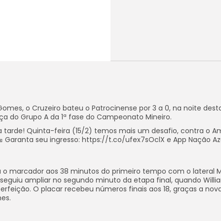
mes, o Cruzeiro bateu o Patrocinense por 3 a 0, na noite dest
ança do Grupo A da 1ª fase do Campeonato Mineiro.
a tarde! Quinta-feira (15/2) temos mais um desafio, contra o Am
 Garanta seu ingresso: https://t.co/ufex7sOclX e App Nação Az
u o marcador aos 38 minutos do primeiro tempo com o lateral M
seguiu ampliar no segundo minuto da etapa final, quando Willi
rfeição. O placar recebeu números finais aos 18, graças a nov
mes.