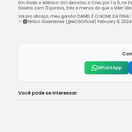
Em Goiás o Atlético-GO derrotou o Crac por 1 a 0, no 
Goiano com 13 pontos, três a menos do que o líder Vila 
Vai pro abraço, meu garoto! DANIEL É O NOME DA FERA!
— 🅰️tlético Goianiense (@ACGOficial) February 9, 2024
Com
WhatsApp
Você pode se interessar:
Estados e municípios terão plano de co
Brasil
Mulher é presa após arremessar gata do 
Brasil