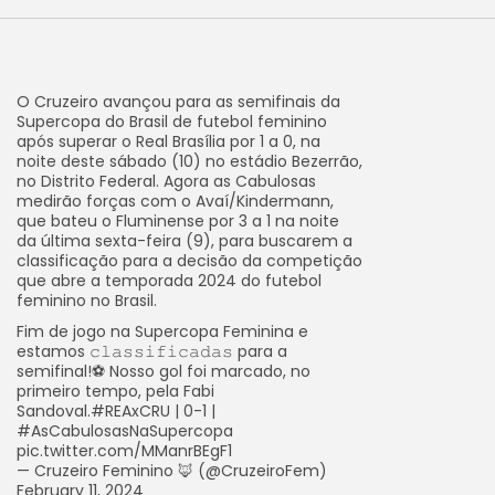
O Cruzeiro avançou para as semifinais da
Supercopa do Brasil de futebol feminino
após superar o Real Brasília por 1 a 0, na
noite deste sábado (10) no estádio Bezerrão,
no Distrito Federal. Agora as Cabulosas
medirão forças com o Avaí/Kindermann,
que bateu o Fluminense por 3 a 1 na noite
da última sexta-feira (9), para buscarem a
classificação para a decisão da competição
que abre a temporada 2024 do futebol
feminino no Brasil.
Fim de jogo na Supercopa Feminina e
estamos 𝚌𝚕𝚊𝚜𝚜𝚒𝚏𝚒𝚌𝚊𝚍𝚊𝚜 para a
semifinal!⚽ Nosso gol foi marcado, no
primeiro tempo, pela Fabi
Sandoval.#REAxCRU | 0-1 |
#AsCabulosasNaSupercopa
pic.twitter.com/MManrBEgF1
— Cruzeiro Feminino 🦊 (@CruzeiroFem)
February 11, 2024