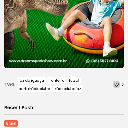
foz do iguaçu
fronteira
futsal
0
TAGS:
portalrádioclube
rádioclubefoz
Recent Posts:
Brasil