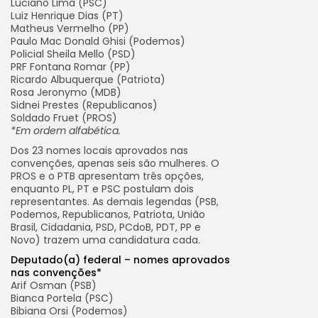
Luciano Lima (PSC)
Luiz Henrique Dias (PT)
Matheus Vermelho (PP)
Paulo Mac Donald Ghisi (Podemos)
Policial Sheila Mello (PSD)
PRF Fontana Romar (PP)
Ricardo Albuquerque (Patriota)
Rosa Jeronymo (MDB)
Sidnei Prestes (Republicanos)
Soldado Fruet (PROS)
*Em ordem alfabética.
Dos 23 nomes locais aprovados nas
convenções, apenas seis são mulheres. O
PROS e o PTB apresentam três opções,
enquanto PL, PT e PSC postulam dois
representantes. As demais legendas (PSB,
Podemos, Republicanos, Patriota, União
Brasil, Cidadania, PSD, PCdoB, PDT, PP e
Novo) trazem uma candidatura cada.
Deputado(a) federal – nomes aprovados
nas convenções*
Arif Osman (PSB)
Bianca Portela (PSC)
Bibiana Orsi (Podemos)