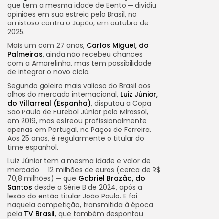
que tem a mesma idade de Bento ─ dividiu
opiniões em sua estreia pelo Brasil, no
amistoso contra o Japão, em outubro de
2025.
Mais um com 27 anos,
Carlos Miguel, do
Palmeiras
, ainda não recebeu chances
com a Amarelinha, mas tem possibilidade
de integrar o novo ciclo.
Segundo goleiro mais valioso do Brasil aos
olhos do mercado internacional,
Luiz Júnior,
do Villarreal (Espanha)
, disputou a Copa
São Paulo de Futebol Júnior pelo Mirassol,
em 2019, mas estreou profissionalmente
apenas em Portugal, no Paços de Ferreira.
Aos 25 anos, é regularmente o titular do
time espanhol.
Luiz Júnior tem a mesma idade e valor de
mercado ─ 12 milhões de euros (cerca de R$
70,8 milhões) ─ que
Gabriel Brazão, do
Santos
desde a Série B de 2024, após a
lesão do então titular João Paulo. E foi
naquela competição, transmitida à época
pela
TV Brasil
, que também despontou