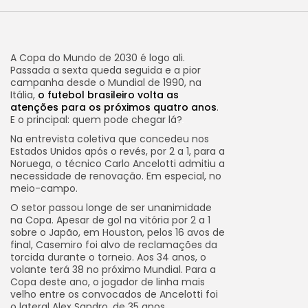
A Copa do Mundo de 2030 é logo ali.
Passada a sexta queda seguida e a pior
campanha desde o Mundial de 1990, na
Itália,
o futebol brasileiro volta as
atenções para os próximos quatro anos
.
E o principal: quem pode chegar lá?
Na entrevista coletiva que concedeu nos
Estados Unidos após o revés, por 2 a 1, para a
Noruega, o técnico Carlo Ancelotti admitiu a
necessidade de renovação. Em especial, no
meio-campo.
O setor passou longe de ser unanimidade
na Copa. Apesar de gol na vitória por 2 a 1
sobre o Japão, em Houston, pelos 16 avos de
final, Casemiro foi alvo de reclamações da
torcida durante o torneio. Aos 34 anos, o
volante terá 38 no próximo Mundial. Para a
Copa deste ano, o jogador de linha mais
velho entre os convocados de Ancelotti foi
o lateral Alex Sandro, de 35 anos.