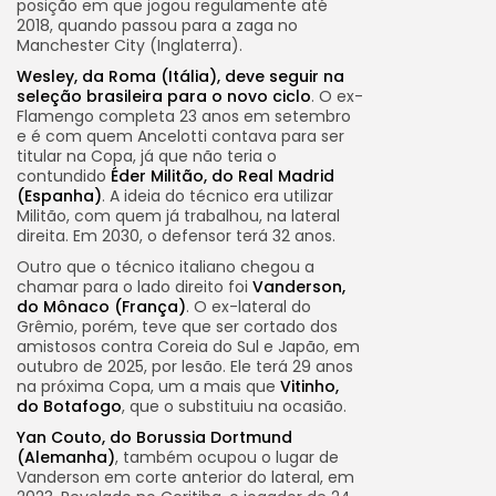
posição em que jogou regulamente até
2018, quando passou para a zaga no
Manchester City (Inglaterra).
Wesley, da Roma (Itália), deve seguir na
seleção brasileira para o novo ciclo
. O ex-
Flamengo completa 23 anos em setembro
e é com quem Ancelotti contava para ser
titular na Copa, já que não teria o
contundido
Éder Militão, do Real Madrid
(Espanha)
. A ideia do técnico era utilizar
Militão, com quem já trabalhou, na lateral
direita. Em 2030, o defensor terá 32 anos.
Outro que o técnico italiano chegou a
chamar para o lado direito foi
Vanderson,
do Mônaco (França)
. O ex-lateral do
Grêmio, porém, teve que ser cortado dos
amistosos contra Coreia do Sul e Japão, em
outubro de 2025, por lesão. Ele terá 29 anos
na próxima Copa, um a mais que
Vitinho,
do Botafogo
, que o substituiu na ocasião.
Yan Couto, do Borussia Dortmund
(Alemanha)
, também ocupou o lugar de
Vanderson em corte anterior do lateral, em