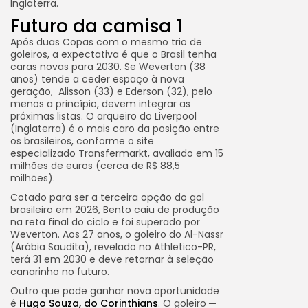
Inglaterra.
Futuro da camisa 1
Após duas Copas com o mesmo trio de
goleiros, a expectativa é que o Brasil tenha
caras novas para 2030. Se Weverton (38
anos) tende a ceder espaço à nova
geração, Alisson (33) e Ederson (32), pelo
menos a princípio, devem integrar as
próximas listas. O arqueiro do Liverpool
(Inglaterra) é o mais caro da posição entre
os brasileiros, conforme o site
especializado Transfermarkt, avaliado em 15
milhões de euros (cerca de R$ 88,5
milhões).
Cotado para ser a terceira opção do gol
brasileiro em 2026, Bento caiu de produção
na reta final do ciclo e foi superado por
Weverton. Aos 27 anos, o goleiro do Al-Nassr
(Arábia Saudita), revelado no Athletico-PR,
terá 31 em 2030 e deve retornar à seleção
canarinho no futuro.
Outro que pode ganhar nova oportunidade
é
Hugo Souza, do Corinthians
. O goleiro ─