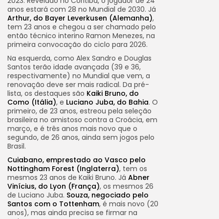
2023. Revelado no Coritiba, o jogador de 24
anos estará com 28 no Mundial de 2030. Já
Arthur, do Bayer Leverkusen (Alemanha)
,
tem 23 anos e chegou a ser chamado pelo
então técnico interino Ramon Menezes, na
primeira convocação do ciclo para 2026.
Na esquerda, como Alex Sandro e Douglas
Santos terão idade avançada (39 e 36,
respectivamente) no Mundial que vem, a
renovação deve ser mais radical. Da pré-
lista, os destaques são
Kaiki Bruno, do
Como (Itália)
, e
Luciano Juba, do Bahia
. O
primeiro, de 23 anos, estreou pela seleção
brasileira no amistoso contra a Croácia, em
março, e é três anos mais novo que o
segundo, de 26 anos, ainda sem jogos pelo
Brasil.
Cuiabano, emprestado ao Vasco pelo
Nottingham Forest (Inglaterra)
, tem os
mesmos 23 anos de Kaiki Bruno. Já
Abner
Vinícius, do Lyon (França)
, os mesmos 26
de Luciano Juba.
Souza, negociado pelo
Santos com o Tottenham
, é mais novo (20
anos), mas ainda precisa se firmar na