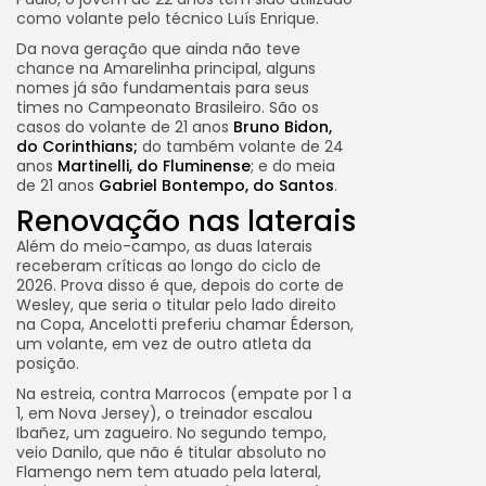
como volante pelo técnico Luís Enrique.
Da nova geração que ainda não teve
chance na Amarelinha principal, alguns
nomes já são fundamentais para seus
times no Campeonato Brasileiro. São os
casos do volante de 21 anos
Bruno Bidon,
do Corinthians;
do também volante de 24
anos
Martinelli, do Fluminense
; e do meia
de 21 anos
Gabriel Bontempo, do Santos
.
Renovação nas laterais
Além do meio-campo, as duas laterais
receberam críticas ao longo do ciclo de
2026. Prova disso é que, depois do corte de
Wesley, que seria o titular pelo lado direito
na Copa, Ancelotti preferiu chamar Éderson,
um volante, em vez de outro atleta da
posição.
Na estreia, contra Marrocos (empate por 1 a
1, em Nova Jersey), o treinador escalou
Ibañez, um zagueiro. No segundo tempo,
veio Danilo, que não é titular absoluto no
Flamengo nem tem atuado pela lateral,