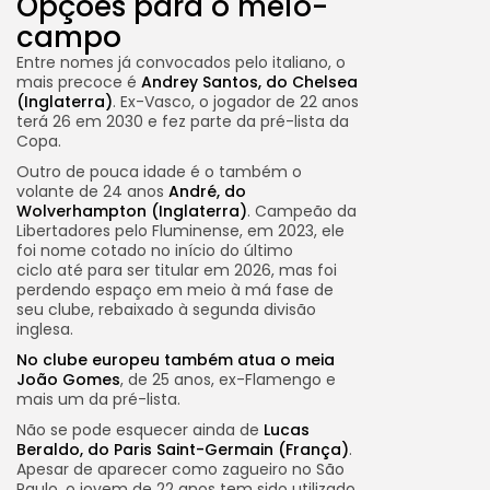
Opções para o meio-
campo
Entre nomes já convocados pelo italiano, o
mais precoce é
Andrey Santos, do Chelsea
(Inglaterra)
. Ex-Vasco, o jogador de 22 anos
terá 26 em 2030 e fez parte da pré-lista da
Copa.
Outro de pouca idade é o também o
volante de 24 anos
André, do
Wolverhampton (Inglaterra)
. Campeão da
Libertadores pelo Fluminense, em 2023, ele
foi nome cotado no início do último
ciclo até para ser titular em 2026, mas foi
perdendo espaço em meio à má fase de
seu clube, rebaixado à segunda divisão
inglesa.
No clube europeu também atua o meia
João Gomes
, de 25 anos, ex-Flamengo e
mais um da pré-lista.
Não se pode esquecer ainda de
Lucas
Beraldo, do Paris Saint-Germain (França)
.
Apesar de aparecer como zagueiro no São
Paulo, o jovem de 22 anos tem sido utilizado