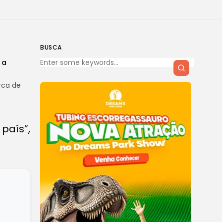
BUSCA
 a
rca de
país”,